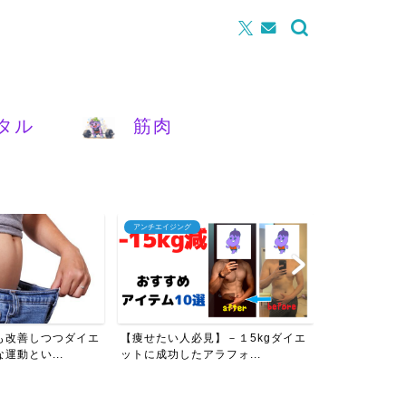
タル
筋肉
アンチエイジング
腰痛
も改善しつつダイエ
【痩せたい人必見】－１5kgダイエ
【女性必見】
運動とい...
ットに成功したアラフォ...
を改善させるた