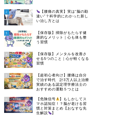
【腰痛の真実】実は“脳の勘
2
違い”？科学的にわかった新し
い治し方とは
【保存版】掃除がもたらす健
3
康的なメリット｜心も体も整
う習慣
【保存版】メンタルを改善さ
4
せる5つのこと｜心が軽くなる
習慣
【超初心者向け】腰痛は自分
5
で治す時代 計3万人以上治療
実績のある認定理学療法士の
おすすめの運動５つとは
【危険信号
】もしかしてス
6
マホ認知症！？脳が老ける習
慣と対策まとめ【おなすな先
生解説
】