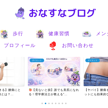
歩行
健康習慣
メン
プロフィール
お問い合わせ
ダイエット
ダイエット
きる】腰痛にと
【見ないと損】誰でも美尻になれ
【ヤバイ】腰痛
は？...
る！理学療法士が教える“...
ットにも効果的な