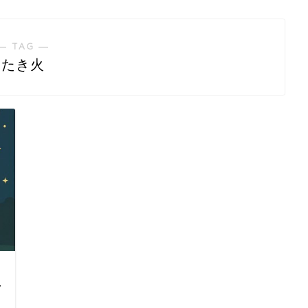
― TAG ―
たき火
ラ