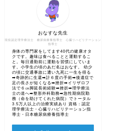
おなすな先生
現役認定理学療法士 糖尿病療養指導士 心臓リハビリテーション
指導士
身体の専門家をしてます40代の健康オタ
クです。趣味は食べることと運動するこ
と。毎日通勤前に運動を習慣にしていま
す。小学生の頃のあだ名はおなす。 幼少
の頃に交通事故に遭い九死に一生を得る
➡奇跡的に生還➡計６度の手術➡後遺症で
足の長さが短くなる➡挫折➡イリザロフ
法で６㎝脚延長術経験➡挫折➡理学療法
士の道へ➡整形外科勤務➡急性期病院勤
務（命を助けてくれた病院）でトータル
3.5万人以上の治療実績あり 資格：認定
理学療法士・心臓リハビリテーション指
導士・日本糖尿病療養指導士