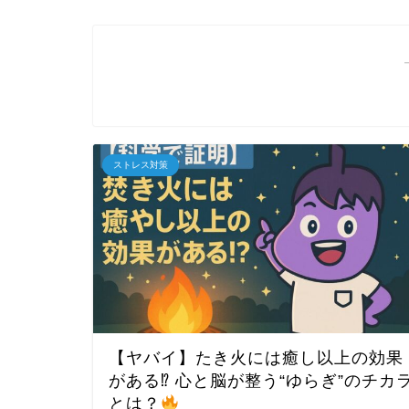
ストレス対策
【ヤバイ】たき火には癒し以上の効果
がある⁉︎ 心と脳が整う“ゆらぎ”のチカ
とは？