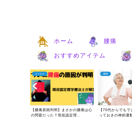
ホーム
腰痛
おすすめアイテム
メンタル
腰痛
痛は自分で治す
【腰痛原因判明】まさかの腰痛は心
【70代からでもで
実...
の問題だった？現役認定理...
っておきの神的運動と