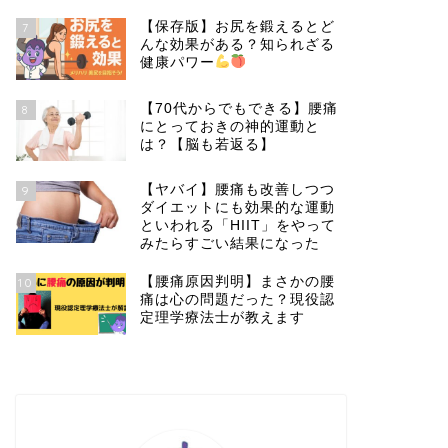
【保存版】お尻を鍛えるとど
7
んな効果がある？知られざる
健康パワー
【70代からでもできる】腰痛
8
にとっておきの神的運動と
は？【脳も若返る】
【ヤバイ】腰痛も改善しつつ
9
ダイエットにも効果的な運動
といわれる「HIIT」をやって
みたらすごい結果になった
【腰痛原因判明】まさかの腰
10
痛は心の問題だった？現役認
定理学療法士が教えます