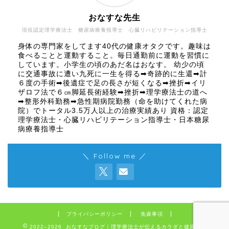
おなすな先生
現役認定理学療法士 糖尿病療養指導士 心臓リハビリテーション指導士
身体の専門家をしてます40代の健康オタクです。趣味は
食べることと運動すること。毎日通勤前に運動を習慣に
しています。小学生の頃のあだ名はおなす。 幼少の頃
に交通事故に遭い九死に一生を得る➡奇跡的に生還➡計
６度の手術➡後遺症で足の長さが短くなる➡挫折➡イリ
ザロフ法で６㎝脚延長術経験➡挫折➡理学療法士の道へ
➡整形外科勤務➡急性期病院勤務（命を助けてくれた病
院）でトータル3.5万人以上の治療実績あり 資格：認定
理学療法士・心臓リハビリテーション指導士・日本糖尿
病療養指導士
＼ Follow me ／
プライバシーポリシー
免責事項
2022–2026 おなすなブログ｜理学療法士が伝えるカラダと健康の話