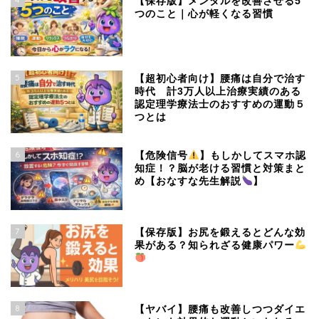
【保存版】メンタルを改善させる5
つのこと｜心が軽くなる習慣
5
【超初心者向け】腰痛は自分で治す
時代 計3万人以上治療実績のある
認定理学療法士のおすすめの運動５
つとは
6
【危険信号
】もしかしてスマホ認
知症！？脳が老ける習慣と対策まと
め【おなすな先生解説
】
7
【保存版】お尻を鍛えるとどんな効
果がある？知られざる健康パワー
8
【ヤバイ】腰痛も改善しつつダイエ