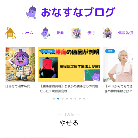
ホーム
腰痛
歩行
健康習慣
メンタル
腰痛
】腰痛は自分で治す時代
【腰痛原因判明】まさかの腰痛は心の問題
【70代からでもできる
..
だった？現役認定理...
きの神的運動とは？...
― TAG ―
やせる