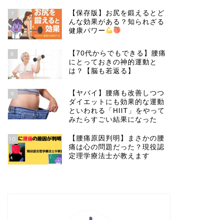
【保存版】お尻を鍛えるとど
7
んな効果がある？知られざる
健康パワー
【70代からでもできる】腰痛
8
にとっておきの神的運動と
は？【脳も若返る】
【ヤバイ】腰痛も改善しつつ
9
ダイエットにも効果的な運動
といわれる「HIIT」をやって
みたらすごい結果になった
【腰痛原因判明】まさかの腰
10
痛は心の問題だった？現役認
定理学療法士が教えます