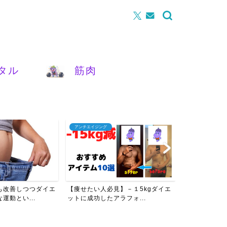
タル
筋肉
アンチエイジング
腰痛
も改善しつつダイエ
【痩せたい人必見】－１5kgダイエ
【女性必見】
運動とい...
ットに成功したアラフォ...
を改善させるた