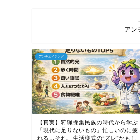
アン
アンチエイジング
【真実】狩猟採集民族の時代から学ぶ
「現代に足りないもの」忙しいのに疲
れる…それ、生活様式の“ズレ”かもし