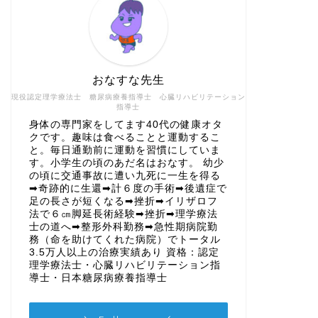
おなすな先生
現役認定理学療法士 糖尿病療養指導士 心臓リハビリテーション
指導士
身体の専門家をしてます40代の健康オタ
クです。趣味は食べることと運動するこ
と。毎日通勤前に運動を習慣にしていま
す。小学生の頃のあだ名はおなす。 幼少
の頃に交通事故に遭い九死に一生を得る
➡奇跡的に生還➡計６度の手術➡後遺症で
足の長さが短くなる➡挫折➡イリザロフ
法で６㎝脚延長術経験➡挫折➡理学療法
士の道へ➡整形外科勤務➡急性期病院勤
務（命を助けてくれた病院）でトータル
3.5万人以上の治療実績あり 資格：認定
理学療法士・心臓リハビリテーション指
導士・日本糖尿病療養指導士