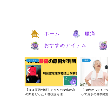
ホーム
腰痛
おすすめアイテム
メンタル
腰痛
痛は自分で治す
【腰痛原因判明】まさかの腰痛は心
【70代からでもで
実...
の問題だった？現役認定理...
っておきの神的運動と