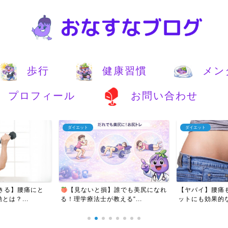
歩行
健康習慣
メン
プロフィール
お問い合わせ
ダイエット
ダイエット
きる】腰痛にと
【見ないと損】誰でも美尻になれ
【ヤバイ】腰痛
は？...
る！理学療法士が教える“...
ットにも効果的な