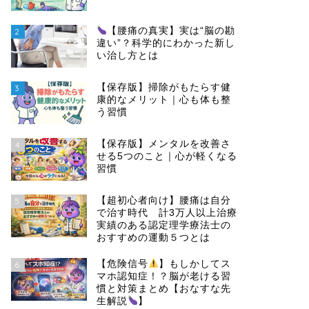
【腰痛の真実】実は“脳の勘
2
違い”？科学的にわかった新し
い治し方とは
【保存版】掃除がもたらす健
3
康的なメリット｜心も体も整
う習慣
【保存版】メンタルを改善さ
4
せる5つのこと｜心が軽くなる
習慣
【超初心者向け】腰痛は自分
5
で治す時代 計3万人以上治療
実績のある認定理学療法士の
おすすめの運動５つとは
【危険信号
】もしかしてス
6
マホ認知症！？脳が老ける習
慣と対策まとめ【おなすな先
生解説
】