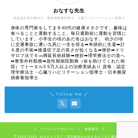
おなすな先生
現役認定理学療法士 糖尿病療養指導士 心臓リハビリテーション指導士
身体の専門家をしてます40代の健康オタクです。趣味は
食べることと運動すること。毎日通勤前に運動を習慣に
しています。小学生の頃のあだ名はおなす。 幼少の頃
に交通事故に遭い九死に一生を得る➡奇跡的に生還➡計
６度の手術➡後遺症で足の長さが短くなる➡挫折➡イリ
ザロフ法で６㎝脚延長術経験➡挫折➡理学療法士の道へ
➡整形外科勤務➡急性期病院勤務（命を助けてくれた病
院）でトータル3.5万人以上の治療実績あり 資格：認定
理学療法士・心臓リハビリテーション指導士・日本糖尿
病療養指導士
＼ Follow me ／
プライバシーポリシー
免責事項
2022–2026 おなすなブログ｜理学療法士が伝えるカラダと健康の話