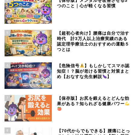
【保存版】メンタルを改善させる5
つのこと｜心が軽くなる習慣
5
【超初心者向け】腰痛は自分で治す
時代 計3万人以上治療実績のある
認定理学療法士のおすすめの運動５
つとは
6
【危険信号
】もしかしてスマホ認
知症！？脳が老ける習慣と対策まと
め【おなすな先生解説
】
7
【保存版】お尻を鍛えるとどんな効
果がある？知られざる健康パワー
8
【70代からでもできる】腰痛にとっ