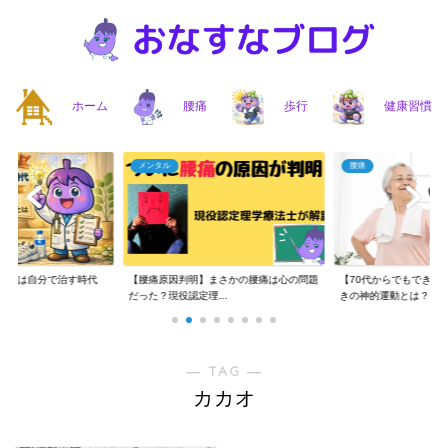
ホーム
腰痛
歩行
健康習慣
メンタル
腰痛
】腰痛は自分で治す時代
【腰痛原因判明】まさかの腰痛は心の問題
【70代からでもできる
..
だった？現役認定理...
きの神的運動とは？...
― TAG ―
カカオ