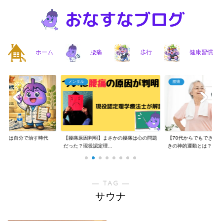
ホーム
腰痛
歩行
健康習慣
メンタル
腰痛
】腰痛は自分で治す時代
【腰痛原因判明】まさかの腰痛は心の問題
【70代からでもできる
..
だった？現役認定理...
きの神的運動とは？...
― TAG ―
サウナ