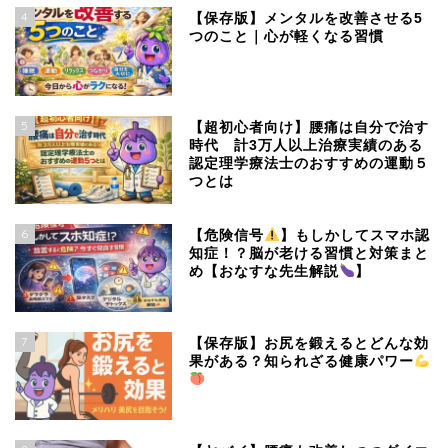
4
【保存版】メンタルを改善させる5
つのこと｜心が軽くなる習慣
5
【超初心者向け】腰痛は自分で治す
時代 計3万人以上治療実績のある
認定理学療法士のおすすめの運動５
つとは
6
【危険信号
】もしかしてスマホ認
知症！？脳が老ける習慣と対策まと
め【おなすな先生解説
】
7
【保存版】お尻を鍛えるとどんな効
果がある？知られざる健康パワー