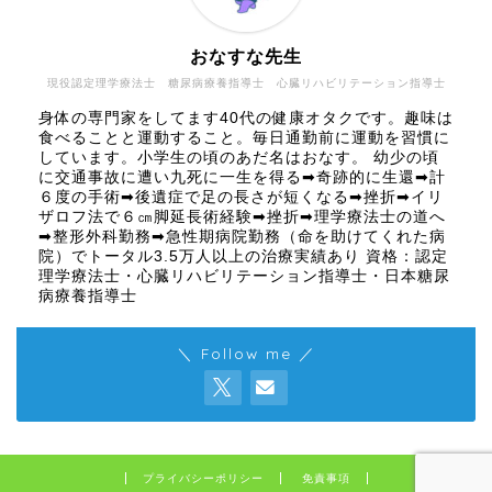
おなすな先生
現役認定理学療法士 糖尿病療養指導士 心臓リハビリテーション指導士
身体の専門家をしてます40代の健康オタクです。趣味は
食べることと運動すること。毎日通勤前に運動を習慣に
しています。小学生の頃のあだ名はおなす。 幼少の頃
に交通事故に遭い九死に一生を得る➡奇跡的に生還➡計
６度の手術➡後遺症で足の長さが短くなる➡挫折➡イリ
ザロフ法で６㎝脚延長術経験➡挫折➡理学療法士の道へ
➡整形外科勤務➡急性期病院勤務（命を助けてくれた病
院）でトータル3.5万人以上の治療実績あり 資格：認定
理学療法士・心臓リハビリテーション指導士・日本糖尿
病療養指導士
＼ Follow me ／
プライバシーポリシー
免責事項