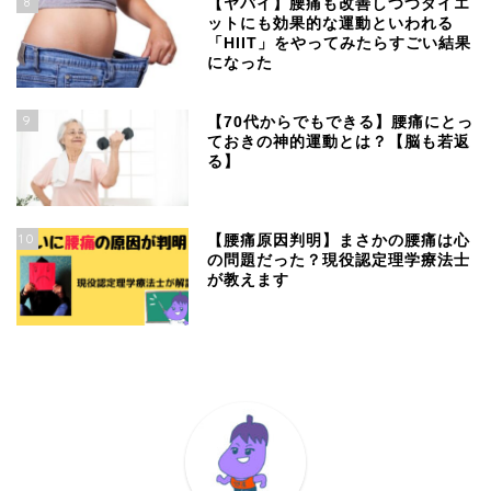
8
【ヤバイ】腰痛も改善しつつダイエ
ットにも効果的な運動といわれる
「HIIT」をやってみたらすごい結果
になった
9
【70代からでもできる】腰痛にとっ
ておきの神的運動とは？【脳も若返
る】
10
【腰痛原因判明】まさかの腰痛は心
の問題だった？現役認定理学療法士
が教えます