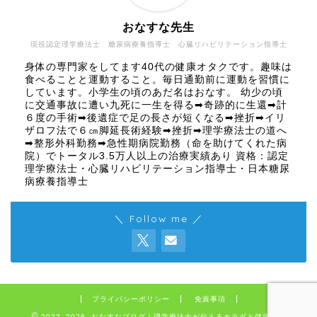
おなすな先生
現役認定理学療法士 糖尿病療養指導士 心臓リハビリテーション指導士
身体の専門家をしてます40代の健康オタクです。趣味は
食べることと運動すること。毎日通勤前に運動を習慣に
しています。小学生の頃のあだ名はおなす。 幼少の頃
に交通事故に遭い九死に一生を得る➡奇跡的に生還➡計
６度の手術➡後遺症で足の長さが短くなる➡挫折➡イリ
ザロフ法で６㎝脚延長術経験➡挫折➡理学療法士の道へ
➡整形外科勤務➡急性期病院勤務（命を助けてくれた病
院）でトータル3.5万人以上の治療実績あり 資格：認定
理学療法士・心臓リハビリテーション指導士・日本糖尿
病療養指導士
＼ Follow me ／
プライバシーポリシー
免責事項
2022–2026 おなすなブログ｜理学療法士が伝えるカラダと健康の話