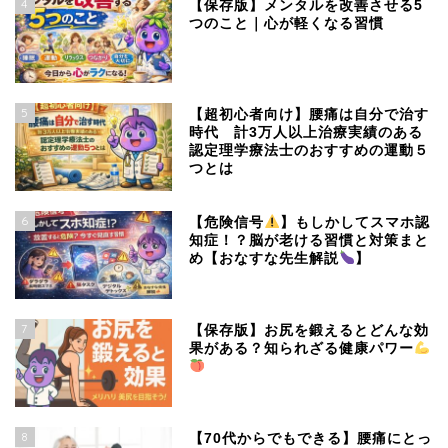
4
【保存版】メンタルを改善させる5
つのこと｜心が軽くなる習慣
5
【超初心者向け】腰痛は自分で治す
時代 計3万人以上治療実績のある
認定理学療法士のおすすめの運動５
つとは
6
【危険信号
】もしかしてスマホ認
知症！？脳が老ける習慣と対策まと
め【おなすな先生解説
】
7
【保存版】お尻を鍛えるとどんな効
果がある？知られざる健康パワー
8
【70代からでもできる】腰痛にとっ