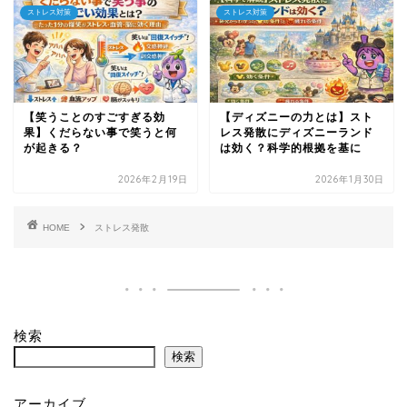
ストレス対策
ストレス対策
【笑うことのすごすぎる効
【ディズニーの力とは】スト
果】くだらない事で笑うと何
レス発散にディズニーランド
が起きる？
は効く？科学的根拠を基に
2026年2月19日
2026年1月30日
HOME
ストレス発散
検索
検索
アーカイブ