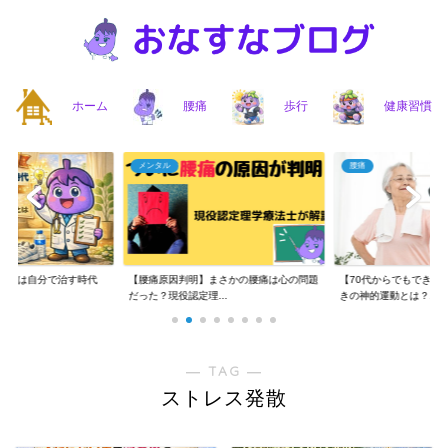
ホーム
腰痛
歩行
健康習慣
メンタル
腰痛
】腰痛は自分で治す時代
【腰痛原因判明】まさかの腰痛は心の問題
【70代からでもできる
..
だった？現役認定理...
きの神的運動とは？...
― TAG ―
ストレス発散