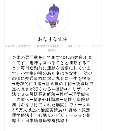
おなすな先生
現役認定理学療法士 糖尿病療養指導士 心臓リハビリテーション
指導士
身体の専門家をしてます40代の健康オタ
クです。趣味は食べることと運動するこ
と。毎日通勤前に運動を習慣にしていま
す。小学生の頃のあだ名はおなす。 幼少
の頃に交通事故に遭い九死に一生を得る
➡奇跡的に生還➡計６度の手術➡後遺症で
足の長さが短くなる➡挫折➡イリザロフ
法で６㎝脚延長術経験➡挫折➡理学療法
士の道へ➡整形外科勤務➡急性期病院勤
務（命を助けてくれた病院）でトータル
3.5万人以上の治療実績あり 資格：認定
理学療法士・心臓リハビリテーション指
導士・日本糖尿病療養指導士