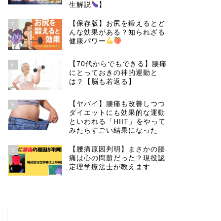
生解説
】
【保存版】お尻を鍛えるとど
7
んな効果がある？知られざる
健康パワー
【70代からでもできる】腰痛
8
にとっておきの神的運動と
は？【脳も若返る】
【ヤバイ】腰痛も改善しつつ
9
ダイエットにも効果的な運動
といわれる「HIIT」をやって
みたらすごい結果になった
【腰痛原因判明】まさかの腰
10
痛は心の問題だった？現役認
定理学療法士が教えます