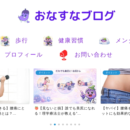
歩行
健康習慣
メン
プロフィール
お問い合わせ
ダイエット
ダイエット
きる】腰痛にと
【見ないと損】誰でも美尻になれ
【ヤバイ】腰痛
は？...
る！理学療法士が教える“...
ットにも効果的な