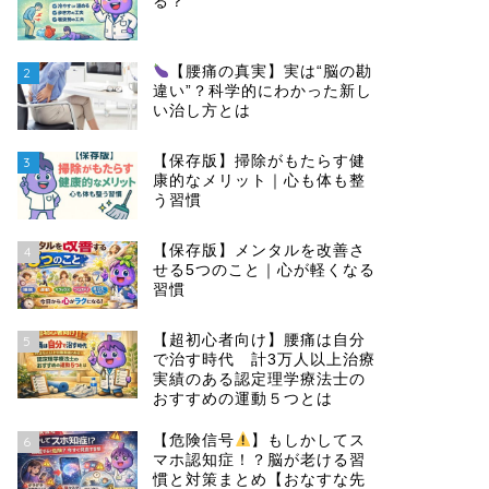
る？
【腰痛の真実】実は“脳の勘
2
違い”？科学的にわかった新し
い治し方とは
【保存版】掃除がもたらす健
3
康的なメリット｜心も体も整
う習慣
【保存版】メンタルを改善さ
4
せる5つのこと｜心が軽くなる
習慣
【超初心者向け】腰痛は自分
5
で治す時代 計3万人以上治療
実績のある認定理学療法士の
おすすめの運動５つとは
【危険信号
】もしかしてス
6
マホ認知症！？脳が老ける習
慣と対策まとめ【おなすな先