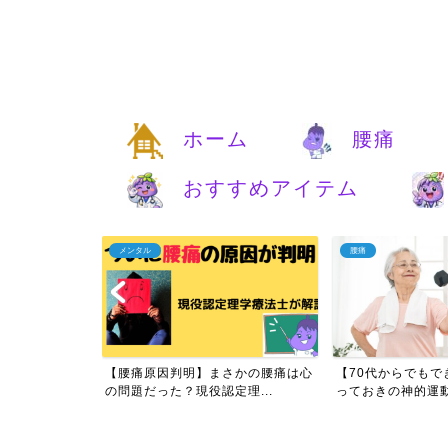
ホーム
腰痛
おすすめアイテム
メンタル
腰痛
痛は自分で治す
【腰痛原因判明】まさかの腰痛は心
【70代からでもで
実...
の問題だった？現役認定理...
っておきの神的運動と