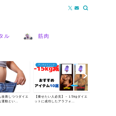
タル
筋肉
アンチエイジング
腰痛
も改善しつつダイエ
【痩せたい人必見】－１5kgダイエ
【女性必見】
運動とい...
ットに成功したアラフォ...
を改善させるた