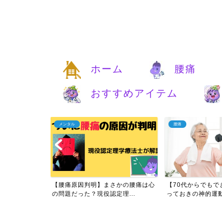
ホーム
腰痛
おすすめアイテム
メンタル
腰痛
痛は自分で治す
【腰痛原因判明】まさかの腰痛は心
【70代からでもで
実...
の問題だった？現役認定理...
っておきの神的運動と