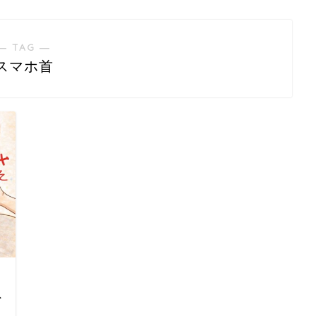
― TAG ―
スマホ首
ス