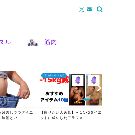
タル
筋肉
アンチエイジング
腰痛
も改善しつつダイエ
【痩せたい人必見】－１5kgダイエ
【女性必見】
運動とい...
ットに成功したアラフォ...
を改善させるた