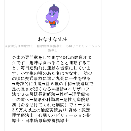
おなすな先生
現役認定理学療法士 糖尿病療養指導士 心臓リハビリテーション
指導士
身体の専門家をしてます40代の健康オタ
クです。趣味は食べることと運動するこ
と。毎日通勤前に運動を習慣にしていま
す。小学生の頃のあだ名はおなす。 幼少
の頃に交通事故に遭い九死に一生を得る
➡奇跡的に生還➡計６度の手術➡後遺症で
足の長さが短くなる➡挫折➡イリザロフ
法で６㎝脚延長術経験➡挫折➡理学療法
士の道へ➡整形外科勤務➡急性期病院勤
務（命を助けてくれた病院）でトータル
3.5万人以上の治療実績あり 資格：認定
理学療法士・心臓リハビリテーション指
導士・日本糖尿病療養指導士