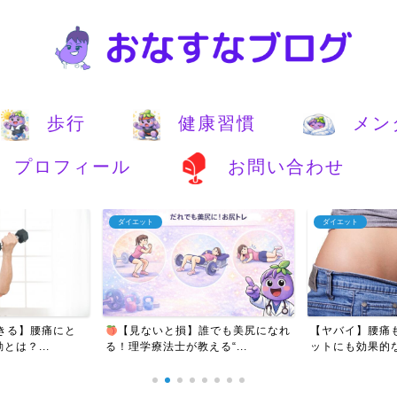
歩行
健康習慣
メン
プロフィール
お問い合わせ
ダイエット
ダイエット
きる】腰痛にと
【見ないと損】誰でも美尻になれ
【ヤバイ】腰痛
は？...
る！理学療法士が教える“...
ットにも効果的な