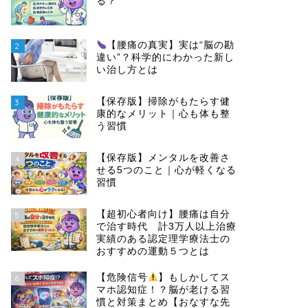
る？
【腰痛の真実】実は“脳の勘
2
違い”？科学的にわかった新し
い治し方とは
【保存版】掃除がもたらす健
3
康的なメリット｜心も体も整
う習慣
【保存版】メンタルを改善さ
4
せる5つのこと｜心が軽くなる
習慣
【超初心者向け】腰痛は自分
5
で治す時代 計3万人以上治療
実績のある認定理学療法士の
おすすめの運動５つとは
【危険信号
】もしかしてス
6
マホ認知症！？脳が老ける習
慣と対策まとめ【おなすな先