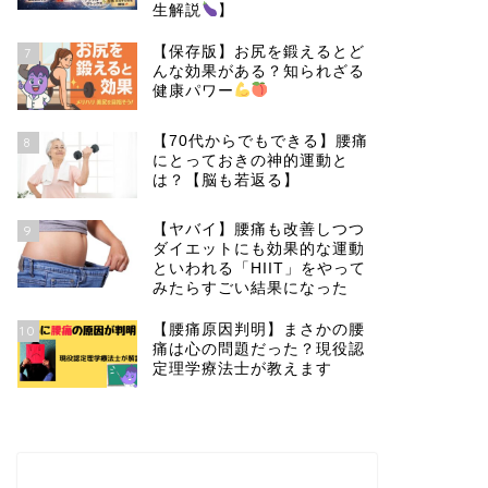
生解説
】
【保存版】お尻を鍛えるとど
7
んな効果がある？知られざる
健康パワー
【70代からでもできる】腰痛
8
にとっておきの神的運動と
は？【脳も若返る】
【ヤバイ】腰痛も改善しつつ
9
ダイエットにも効果的な運動
といわれる「HIIT」をやって
みたらすごい結果になった
【腰痛原因判明】まさかの腰
10
痛は心の問題だった？現役認
定理学療法士が教えます