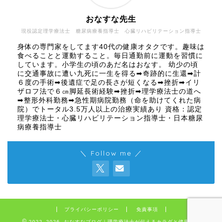
おなすな先生
現役認定理学療法士 糖尿病療養指導士 心臓リハビリテーション指導士
身体の専門家をしてます40代の健康オタクです。趣味は
食べることと運動すること。毎日通勤前に運動を習慣に
しています。小学生の頃のあだ名はおなす。 幼少の頃
に交通事故に遭い九死に一生を得る➡奇跡的に生還➡計
６度の手術➡後遺症で足の長さが短くなる➡挫折➡イリ
ザロフ法で６㎝脚延長術経験➡挫折➡理学療法士の道へ
➡整形外科勤務➡急性期病院勤務（命を助けてくれた病
院）でトータル3.5万人以上の治療実績あり 資格：認定
理学療法士・心臓リハビリテーション指導士・日本糖尿
病療養指導士
＼ Follow me ／
プライバシーポリシー
免責事項
2022–2026 おなすなブログ｜理学療法士が伝えるカラダと健康の話