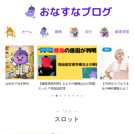
ホーム
腰痛
歩行
健康習慣
メンタル
腰痛
】腰痛は自分で治す時代
【腰痛原因判明】まさかの腰痛は心の問題
【70代からでもできる
..
だった？現役認定理...
きの神的運動とは？...
― TAG ―
スロット