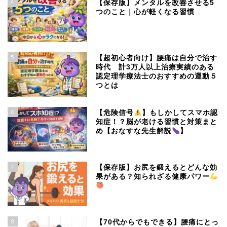
4
【保存版】メンタルを改善させる5
つのこと｜心が軽くなる習慣
5
【超初心者向け】腰痛は自分で治す
時代 計3万人以上治療実績のある
認定理学療法士のおすすめの運動５
つとは
6
【危険信号
】もしかしてスマホ認
知症！？脳が老ける習慣と対策まと
め【おなすな先生解説
】
7
【保存版】お尻を鍛えるとどんな効
果がある？知られざる健康パワー
8
【70代からでもできる】腰痛にとっ