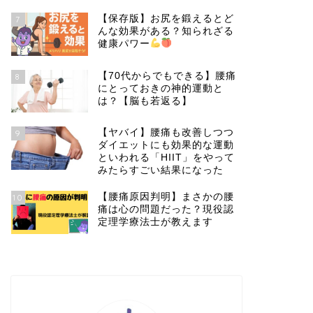
【保存版】お尻を鍛えるとど
7
んな効果がある？知られざる
健康パワー
【70代からでもできる】腰痛
8
にとっておきの神的運動と
は？【脳も若返る】
【ヤバイ】腰痛も改善しつつ
9
ダイエットにも効果的な運動
といわれる「HIIT」をやって
みたらすごい結果になった
【腰痛原因判明】まさかの腰
10
痛は心の問題だった？現役認
定理学療法士が教えます