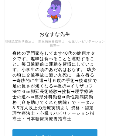
おなすな先生
現役認定理学療法士 糖尿病療養指導士 心臓リハビリテーション
指導士
身体の専門家をしてます40代の健康オタ
クです。趣味は食べることと運動するこ
と。毎日通勤前に運動を習慣にしていま
す。小学生の頃のあだ名はおなす。 幼少
の頃に交通事故に遭い九死に一生を得る
➡奇跡的に生還➡計６度の手術➡後遺症で
足の長さが短くなる➡挫折➡イリザロフ
法で６㎝脚延長術経験➡挫折➡理学療法
士の道へ➡整形外科勤務➡急性期病院勤
務（命を助けてくれた病院）でトータル
3.5万人以上の治療実績あり 資格：認定
理学療法士・心臓リハビリテーション指
導士・日本糖尿病療養指導士