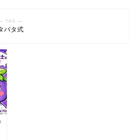
― TAG ―
タバタ式
ジ