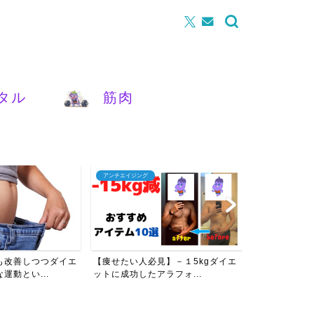
タル
筋肉
アンチエイジング
腰痛
も改善しつつダイエ
【痩せたい人必見】－１5kgダイエ
【女性必見】
運動とい...
ットに成功したアラフォ...
を改善させるた