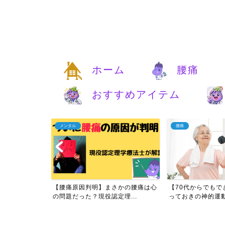
ホーム
腰痛
おすすめアイテム
メンタル
腰痛
痛は自分で治す
【腰痛原因判明】まさかの腰痛は心
【70代からでもで
実...
の問題だった？現役認定理...
っておきの神的運動と