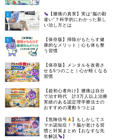
【腰痛の真実】実は“脳の勘
2
違い”？科学的にわかった新し
い治し方とは
【保存版】掃除がもたらす健
3
康的なメリット｜心も体も整
う習慣
【保存版】メンタルを改善さ
4
せる5つのこと｜心が軽くなる
習慣
【超初心者向け】腰痛は自分
5
で治す時代 計3万人以上治療
実績のある認定理学療法士の
おすすめの運動５つとは
【危険信号
】もしかしてス
6
マホ認知症！？脳が老ける習
慣と対策まとめ【おなすな先
生解説
】