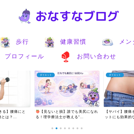
歩行
健康習慣
メン
プロフィール
お問い合わせ
ダイエット
ダイエット
きる】腰痛にと
【見ないと損】誰でも美尻になれ
【ヤバイ】腰痛
は？...
る！理学療法士が教える“...
ットにも効果的な