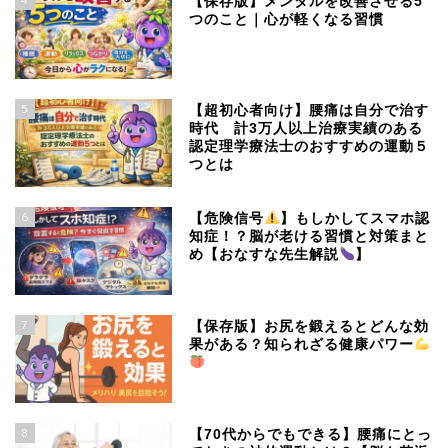
【保存版】メンタルを改善させる5
つのこと｜心が軽くなる習慣
5
【超初心者向け】腰痛は自分で治す
時代 計3万人以上治療実績のある
認定理学療法士のおすすめの運動５
つとは
6
【危険信号
】もしかしてスマホ認
知症！？脳が老ける習慣と対策まと
め【おなすな先生解説
】
7
【保存版】お尻を鍛えるとどんな効
果がある？知られざる健康パワー
8
【70代からでもできる】腰痛にとっ