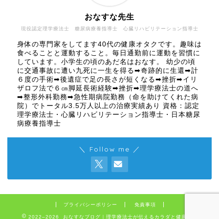
おなすな先生
現役認定理学療法士 糖尿病療養指導士 心臓リハビリテーション指導士
身体の専門家をしてます40代の健康オタクです。趣味は
食べることと運動すること。毎日通勤前に運動を習慣に
しています。小学生の頃のあだ名はおなす。 幼少の頃
に交通事故に遭い九死に一生を得る➡奇跡的に生還➡計
６度の手術➡後遺症で足の長さが短くなる➡挫折➡イリ
ザロフ法で６㎝脚延長術経験➡挫折➡理学療法士の道へ
➡整形外科勤務➡急性期病院勤務（命を助けてくれた病
院）でトータル3.5万人以上の治療実績あり 資格：認定
理学療法士・心臓リハビリテーション指導士・日本糖尿
病療養指導士
＼ Follow me ／
プライバシーポリシー
免責事項
2022–2026 おなすなブログ｜理学療法士が伝えるカラダと健康の話