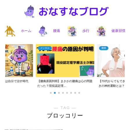
ホーム
腰痛
歩行
健康習慣
メンタル
腰痛
】腰痛は自分で治す時代
【腰痛原因判明】まさかの腰痛は心の問題
【70代からでもできる
..
だった？現役認定理...
きの神的運動とは？...
― TAG ―
ブロッコリー