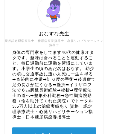
おなすな先生
現役認定理学療法士 糖尿病療養指導士 心臓リハビリテーション
指導士
身体の専門家をしてます40代の健康オタ
クです。趣味は食べることと運動するこ
と。毎日通勤前に運動を習慣にしていま
す。小学生の頃のあだ名はおなす。 幼少
の頃に交通事故に遭い九死に一生を得る
➡奇跡的に生還➡計６度の手術➡後遺症で
足の長さが短くなる➡挫折➡イリザロフ
法で６㎝脚延長術経験➡挫折➡理学療法
士の道へ➡整形外科勤務➡急性期病院勤
務（命を助けてくれた病院）でトータル
3.5万人以上の治療実績あり 資格：認定
理学療法士・心臓リハビリテーション指
導士・日本糖尿病療養指導士