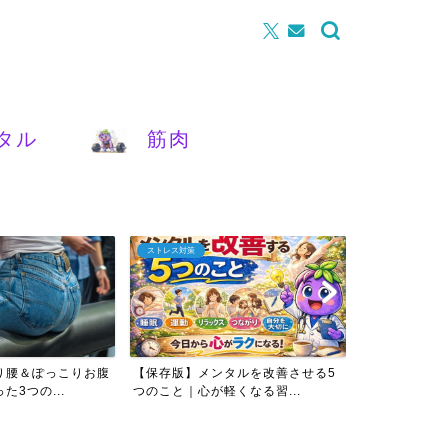
タル
筋肉
腰痛
メンタル
タルを改善させる5
【超初心者向け】腰痛は自分で治す
【腰痛原因判
くなる習...
時代 計3万人以上治療実...
の問題だった？