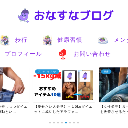
歩行
健康習慣
メン
プロフィール
お問い合わせ
腰痛
ストレス対策
－１5kgダイエ
【女性必見】反り腰＆ぽっこりお腹
【保存版】メン
ォ...
を改善させるたった3つの...
つのこと｜心が軽