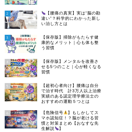
【腰痛の真実】実は“脳の勘
2
違い”？科学的にわかった新し
い治し方とは
【保存版】掃除がもたらす健
3
康的なメリット｜心も体も整
う習慣
【保存版】メンタルを改善さ
4
せる5つのこと｜心が軽くなる
習慣
【超初心者向け】腰痛は自分
5
で治す時代 計3万人以上治療
実績のある認定理学療法士の
おすすめの運動５つとは
【危険信号
】もしかしてス
6
マホ認知症！？脳が老ける習
慣と対策まとめ【おなすな先
生解説
】