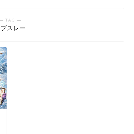
― TAG ―
ボブスレー