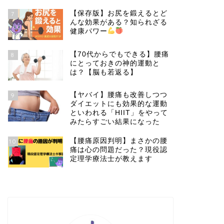
【保存版】お尻を鍛えるとど
7
んな効果がある？知られざる
健康パワー
【70代からでもできる】腰痛
8
にとっておきの神的運動と
は？【脳も若返る】
【ヤバイ】腰痛も改善しつつ
9
ダイエットにも効果的な運動
といわれる「HIIT」をやって
みたらすごい結果になった
【腰痛原因判明】まさかの腰
10
痛は心の問題だった？現役認
定理学療法士が教えます