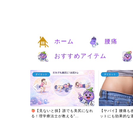
ホーム
腰痛
おすすめアイテム
ダイエット
アンチエイジング
でも美尻になれ
【ヤバイ】腰痛も改善しつつダイエ
【痩せたい人必見】
“...
ットにも効果的な運動とい...
ットに成功したアラフ