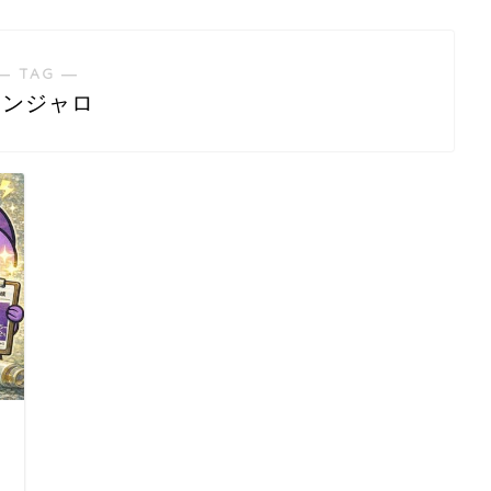
― TAG ―
マンジャロ