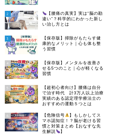
【腰痛の真実】実は“脳の勘
2
違い”？科学的にわかった新し
い治し方とは
【保存版】掃除がもたらす健
3
康的なメリット｜心も体も整
う習慣
【保存版】メンタルを改善さ
4
せる5つのこと｜心が軽くなる
習慣
【超初心者向け】腰痛は自分
5
で治す時代 計3万人以上治療
実績のある認定理学療法士の
おすすめの運動５つとは
【危険信号
】もしかしてス
6
マホ認知症！？脳が老ける習
慣と対策まとめ【おなすな先
生解説
】