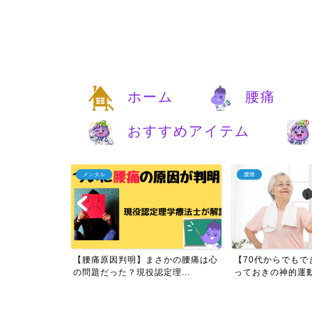
ホーム
腰痛
おすすめアイテム
腰痛
ダイエット
さかの腰痛は心
【70代からでもできる】腰痛にと
【見ないと損】
理...
っておきの神的運動とは？...
る！理学療法士が教え