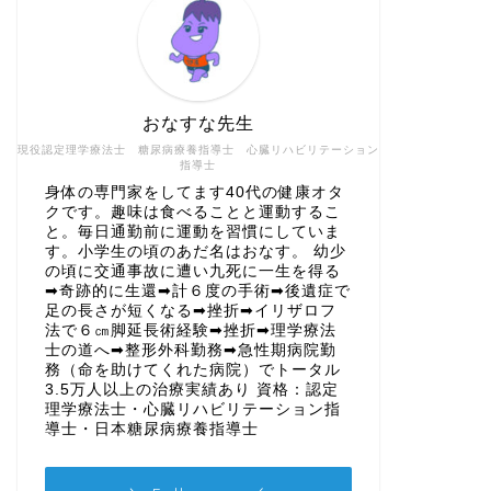
おなすな先生
現役認定理学療法士 糖尿病療養指導士 心臓リハビリテーション
指導士
身体の専門家をしてます40代の健康オタ
クです。趣味は食べることと運動するこ
と。毎日通勤前に運動を習慣にしていま
す。小学生の頃のあだ名はおなす。 幼少
の頃に交通事故に遭い九死に一生を得る
➡奇跡的に生還➡計６度の手術➡後遺症で
足の長さが短くなる➡挫折➡イリザロフ
法で６㎝脚延長術経験➡挫折➡理学療法
士の道へ➡整形外科勤務➡急性期病院勤
務（命を助けてくれた病院）でトータル
3.5万人以上の治療実績あり 資格：認定
理学療法士・心臓リハビリテーション指
導士・日本糖尿病療養指導士