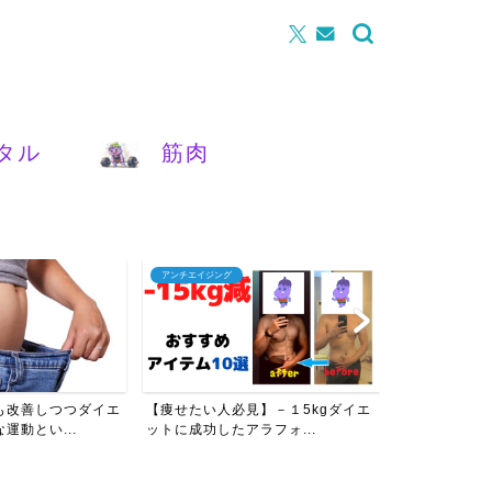
タル
筋肉
腰痛
ストレス対策
】－１5kgダイエ
【女性必見】反り腰＆ぽっこりお腹
【保存版】メ
ラフォ...
を改善させるたった3つの...
つのこと｜心が