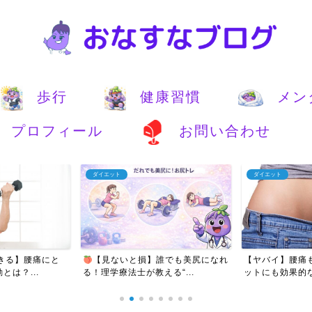
歩行
健康習慣
メン
プロフィール
お問い合わせ
ダイエット
アンチエイジング
誰でも美尻になれ
【ヤバイ】腰痛も改善しつつダイエ
【痩せたい人必見
る“...
ットにも効果的な運動とい...
ットに成功したア