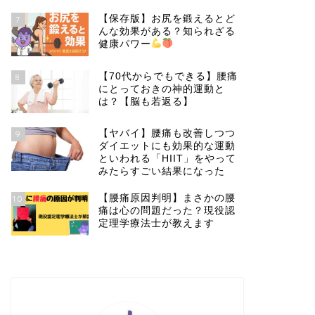
【保存版】お尻を鍛えるとど
7
んな効果がある？知られざる
健康パワー
【70代からでもできる】腰痛
8
にとっておきの神的運動と
は？【脳も若返る】
【ヤバイ】腰痛も改善しつつ
9
ダイエットにも効果的な運動
といわれる「HIIT」をやって
みたらすごい結果になった
【腰痛原因判明】まさかの腰
10
痛は心の問題だった？現役認
定理学療法士が教えます