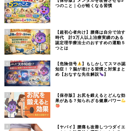
【保存版】メンタルを改善させる5
つのこと｜心が軽くなる習慣
5
【超初心者向け】腰痛は自分で治す
時代 計3万人以上治療実績のある
認定理学療法士のおすすめの運動５
つとは
6
【危険信号
】もしかしてスマホ認
知症！？脳が老ける習慣と対策まと
め【おなすな先生解説
】
7
【保存版】お尻を鍛えるとどんな効
果がある？知られざる健康パワー
8
【ヤバイ】腰痛も改善しつつダイエ