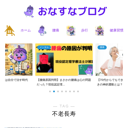
ホーム
腰痛
歩行
健康習慣
メンタル
腰痛
】腰痛は自分で治す時代
【腰痛原因判明】まさかの腰痛は心の問題
【70代からでもできる
..
だった？現役認定理...
きの神的運動とは？...
― TAG ―
不老長寿