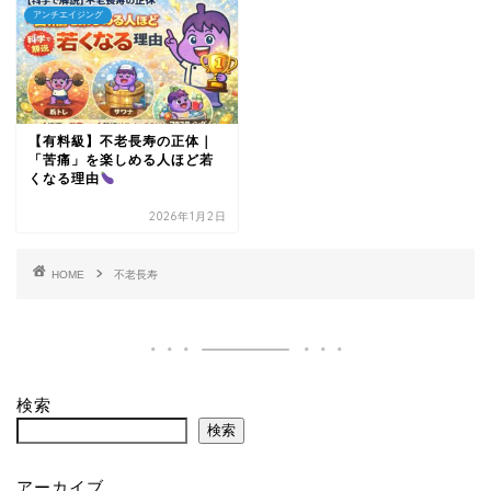
アンチエイジング
【有料級】不老長寿の正体｜
「苦痛」を楽しめる人ほど若
くなる理由
2026年1月2日
HOME
不老長寿
検索
検索
アーカイブ