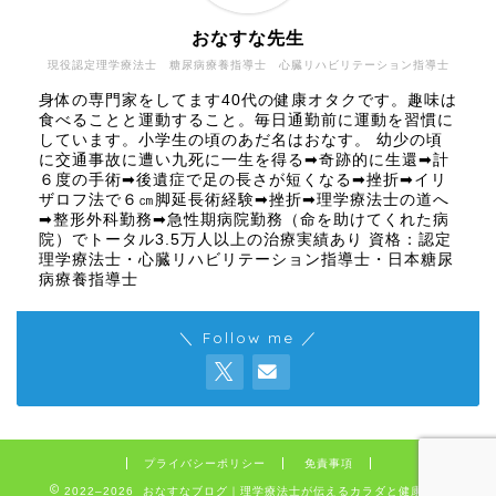
おなすな先生
現役認定理学療法士 糖尿病療養指導士 心臓リハビリテーション指導士
身体の専門家をしてます40代の健康オタクです。趣味は
食べることと運動すること。毎日通勤前に運動を習慣に
しています。小学生の頃のあだ名はおなす。 幼少の頃
に交通事故に遭い九死に一生を得る➡奇跡的に生還➡計
６度の手術➡後遺症で足の長さが短くなる➡挫折➡イリ
ザロフ法で６㎝脚延長術経験➡挫折➡理学療法士の道へ
➡整形外科勤務➡急性期病院勤務（命を助けてくれた病
院）でトータル3.5万人以上の治療実績あり 資格：認定
理学療法士・心臓リハビリテーション指導士・日本糖尿
病療養指導士
＼ Follow me ／
プライバシーポリシー
免責事項
2022–2026 おなすなブログ｜理学療法士が伝えるカラダと健康の話