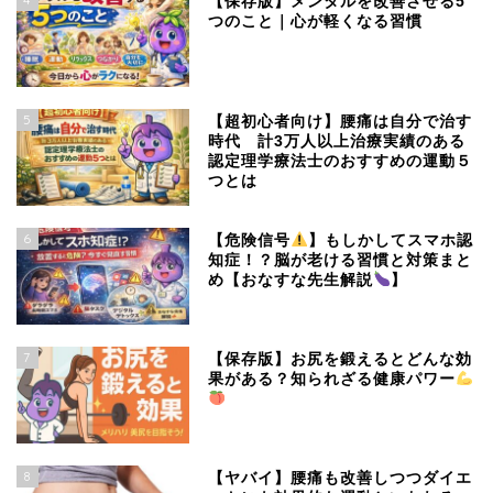
【保存版】メンタルを改善させる5
つのこと｜心が軽くなる習慣
5
【超初心者向け】腰痛は自分で治す
時代 計3万人以上治療実績のある
認定理学療法士のおすすめの運動５
つとは
6
【危険信号
】もしかしてスマホ認
知症！？脳が老ける習慣と対策まと
め【おなすな先生解説
】
7
【保存版】お尻を鍛えるとどんな効
果がある？知られざる健康パワー
8
【ヤバイ】腰痛も改善しつつダイエ