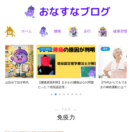
ホーム
腰痛
歩行
健康習慣
メンタル
腰痛
】腰痛は自分で治す時代
【腰痛原因判明】まさかの腰痛は心の問題
【70代からでもできる
..
だった？現役認定理...
きの神的運動とは？...
― TAG ―
免疫力