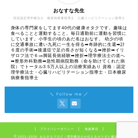
おなすな先生
現役認定理学療法士 糖尿病療養指導士 心臓リハビリテーション指導士
身体の専門家をしてます40代の健康オタクです。趣味は
食べることと運動すること。毎日通勤前に運動を習慣に
しています。小学生の頃のあだ名はおなす。 幼少の頃
に交通事故に遭い九死に一生を得る➡奇跡的に生還➡計
６度の手術➡後遺症で足の長さが短くなる➡挫折➡イリ
ザロフ法で６㎝脚延長術経験➡挫折➡理学療法士の道へ
➡整形外科勤務➡急性期病院勤務（命を助けてくれた病
院）でトータル3.5万人以上の治療実績あり 資格：認定
理学療法士・心臓リハビリテーション指導士・日本糖尿
病療養指導士
＼ Follow me ／
プライバシーポリシー
免責事項
2022–2026 おなすなブログ｜理学療法士が伝えるカラダと健康の話