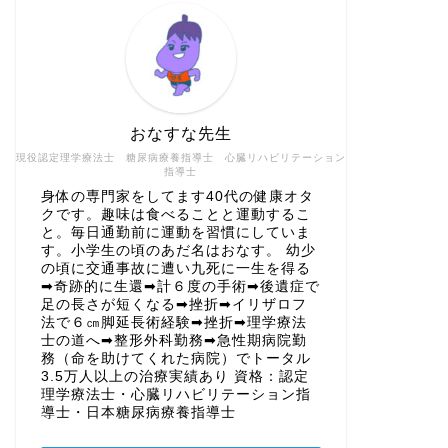
おなすな先生
現役認定理学療法士 糖尿病療養指導士 心臓リハビリテーション
指導士
身体の専門家をしてます40代の健康オタ
クです。趣味は食べることと運動するこ
と。毎日通勤前に運動を習慣にしていま
す。小学生の頃のあだ名はおなす。 幼少
の頃に交通事故に遭い九死に一生を得る
➡奇跡的に生還➡計６度の手術➡後遺症で
足の長さが短くなる➡挫折➡イリザロフ
法で６㎝脚延長術経験➡挫折➡理学療法
士の道へ➡整形外科勤務➡急性期病院勤
務（命を助けてくれた病院）でトータル
3.5万人以上の治療実績あり 資格：認定
理学療法士・心臓リハビリテーション指
導士・日本糖尿病療養指導士