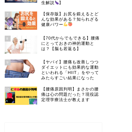
生解説
】
【保存版】お尻を鍛えるとど
7
んな効果がある？知られざる
健康パワー
【70代からでもできる】腰痛
8
にとっておきの神的運動と
は？【脳も若返る】
【ヤバイ】腰痛も改善しつつ
9
ダイエットにも効果的な運動
といわれる「HIIT」をやって
みたらすごい結果になった
【腰痛原因判明】まさかの腰
10
痛は心の問題だった？現役認
定理学療法士が教えます