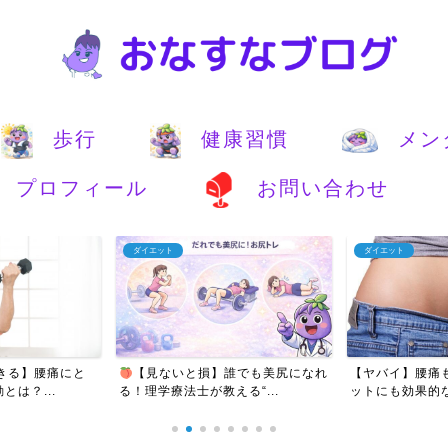
歩行
健康習慣
メン
プロフィール
お問い合わせ
ダイエット
ダイエット
きる】腰痛にと
【見ないと損】誰でも美尻になれ
【ヤバイ】腰痛
は？...
る！理学療法士が教える“...
ットにも効果的な