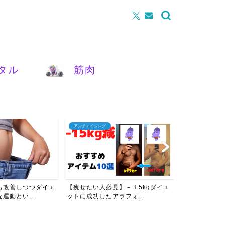
タル
筋肉
アンチエイジング
腰痛
も改善しつつダイエ
【痩せたい人必見】－１5kgダイエ
【女性必見】
運動とい...
ットに成功したアラフォ...
を改善させるた