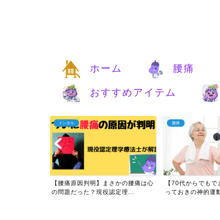
ホーム
腰痛
おすすめアイテム
メンタル
腰痛
痛は自分で治す
【腰痛原因判明】まさかの腰痛は心
【70代からでもで
実...
の問題だった？現役認定理...
っておきの神的運動と