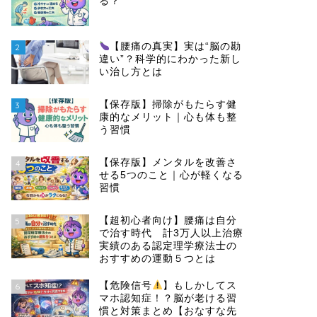
る？
【腰痛の真実】実は“脳の勘
2
違い”？科学的にわかった新し
い治し方とは
【保存版】掃除がもたらす健
3
康的なメリット｜心も体も整
う習慣
【保存版】メンタルを改善さ
4
せる5つのこと｜心が軽くなる
習慣
【超初心者向け】腰痛は自分
5
で治す時代 計3万人以上治療
実績のある認定理学療法士の
おすすめの運動５つとは
【危険信号
】もしかしてス
6
マホ認知症！？脳が老ける習
慣と対策まとめ【おなすな先