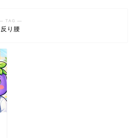
― TAG ―
反り腰