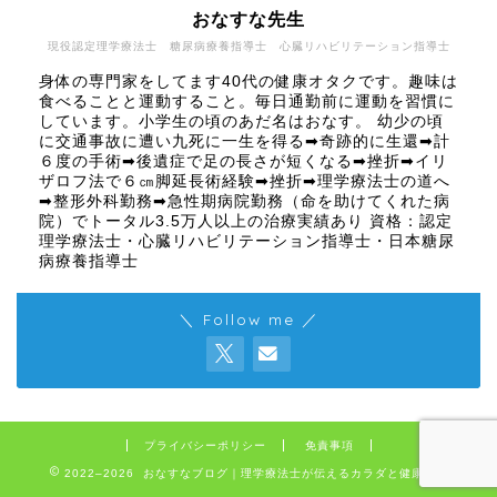
おなすな先生
現役認定理学療法士 糖尿病療養指導士 心臓リハビリテーション指導士
身体の専門家をしてます40代の健康オタクです。趣味は
食べることと運動すること。毎日通勤前に運動を習慣に
しています。小学生の頃のあだ名はおなす。 幼少の頃
に交通事故に遭い九死に一生を得る➡奇跡的に生還➡計
６度の手術➡後遺症で足の長さが短くなる➡挫折➡イリ
ザロフ法で６㎝脚延長術経験➡挫折➡理学療法士の道へ
➡整形外科勤務➡急性期病院勤務（命を助けてくれた病
院）でトータル3.5万人以上の治療実績あり 資格：認定
理学療法士・心臓リハビリテーション指導士・日本糖尿
病療養指導士
＼ Follow me ／
プライバシーポリシー
免責事項
2022–2026 おなすなブログ｜理学療法士が伝えるカラダと健康の話