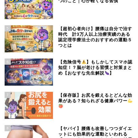
つのこと｜心が軽くなる習慣
5
【超初心者向け】腰痛は自分で治す
時代 計3万人以上治療実績のある
認定理学療法士のおすすめの運動５
つとは
6
【危険信号
】もしかしてスマホ認
知症！？脳が老ける習慣と対策まと
め【おなすな先生解説
】
7
【保存版】お尻を鍛えるとどんな効
果がある？知られざる健康パワー
8
【ヤバイ】腰痛も改善しつつダイエ
ットにも効果的な運動といわれる