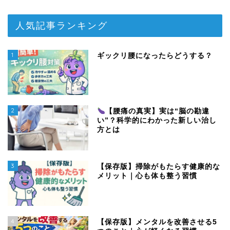
人気記事ランキング
1
ギックリ腰になったらどうする？
2
【腰痛の真実】実は“脳の勘違
い”？科学的にわかった新しい治し
方とは
3
【保存版】掃除がもたらす健康的な
メリット｜心も体も整う習慣
4
【保存版】メンタルを改善させる5