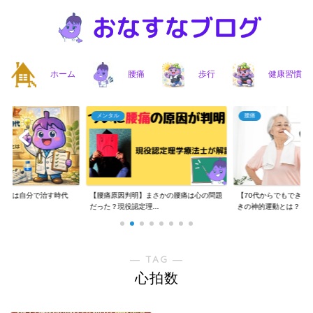
ホーム
腰痛
歩行
健康習慣
メンタル
腰痛
】腰痛は自分で治す時代
【腰痛原因判明】まさかの腰痛は心の問題
【70代からでもできる
..
だった？現役認定理...
きの神的運動とは？...
― TAG ―
心拍数