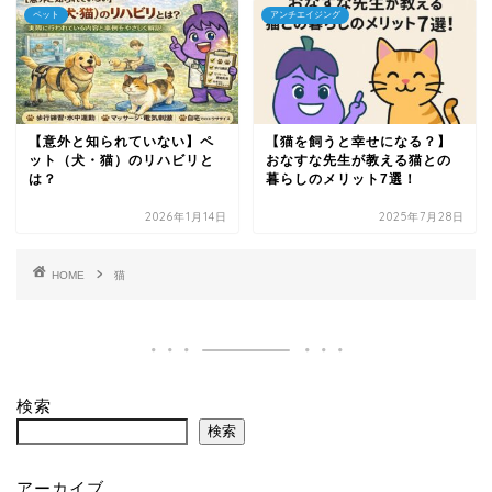
ペット
アンチエイジング
【意外と知られていない】ペ
【猫を飼うと幸せになる？】
ット（犬・猫）のリハビリと
おなすな先生が教える猫との
は？
暮らしのメリット7選！
2026年1月14日
2025年7月28日
HOME
猫
検索
検索
アーカイブ