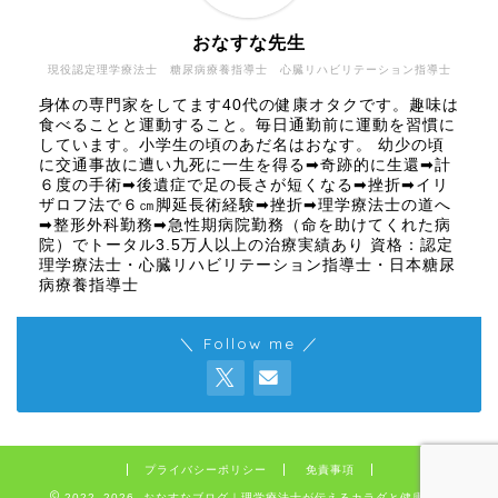
おなすな先生
現役認定理学療法士 糖尿病療養指導士 心臓リハビリテーション指導士
身体の専門家をしてます40代の健康オタクです。趣味は
食べることと運動すること。毎日通勤前に運動を習慣に
しています。小学生の頃のあだ名はおなす。 幼少の頃
に交通事故に遭い九死に一生を得る➡奇跡的に生還➡計
６度の手術➡後遺症で足の長さが短くなる➡挫折➡イリ
ザロフ法で６㎝脚延長術経験➡挫折➡理学療法士の道へ
➡整形外科勤務➡急性期病院勤務（命を助けてくれた病
院）でトータル3.5万人以上の治療実績あり 資格：認定
理学療法士・心臓リハビリテーション指導士・日本糖尿
病療養指導士
＼ Follow me ／
プライバシーポリシー
免責事項
2022–2026 おなすなブログ｜理学療法士が伝えるカラダと健康の話