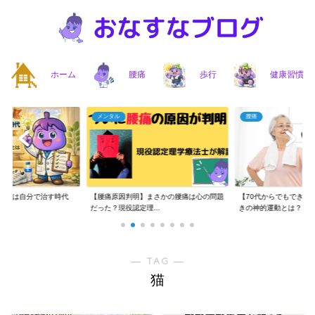
ホーム
腰痛
歩行
健康習慣
メンタル
腰痛
】腰痛は自分で治す時代
【腰痛原因判明】まさかの腰痛は心の問題
【70代からでもできる
..
だった？現役認定理...
きの神的運動とは？...
― TAG ―
猫