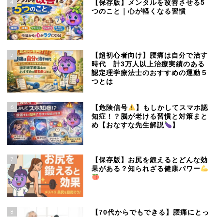
4
【保存版】メンタルを改善させる5
つのこと｜心が軽くなる習慣
5
【超初心者向け】腰痛は自分で治す
時代 計3万人以上治療実績のある
認定理学療法士のおすすめの運動５
つとは
6
【危険信号
】もしかしてスマホ認
知症！？脳が老ける習慣と対策まと
め【おなすな先生解説
】
7
【保存版】お尻を鍛えるとどんな効
果がある？知られざる健康パワー
8
【70代からでもできる】腰痛にとっ