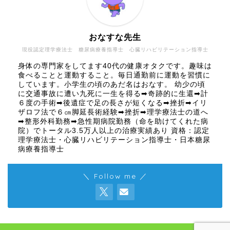
おなすな先生
現役認定理学療法士 糖尿病療養指導士 心臓リハビリテーション指導士
身体の専門家をしてます40代の健康オタクです。趣味は
食べることと運動すること。毎日通勤前に運動を習慣に
しています。小学生の頃のあだ名はおなす。 幼少の頃
に交通事故に遭い九死に一生を得る➡奇跡的に生還➡計
６度の手術➡後遺症で足の長さが短くなる➡挫折➡イリ
ザロフ法で６㎝脚延長術経験➡挫折➡理学療法士の道へ
➡整形外科勤務➡急性期病院勤務（命を助けてくれた病
院）でトータル3.5万人以上の治療実績あり 資格：認定
理学療法士・心臓リハビリテーション指導士・日本糖尿
病療養指導士
＼ Follow me ／