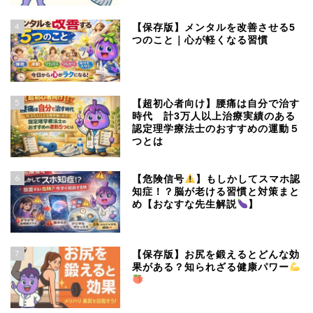
4
【保存版】メンタルを改善させる5
つのこと｜心が軽くなる習慣
5
【超初心者向け】腰痛は自分で治す
時代 計3万人以上治療実績のある
認定理学療法士のおすすめの運動５
つとは
6
【危険信号
】もしかしてスマホ認
知症！？脳が老ける習慣と対策まと
め【おなすな先生解説
】
7
【保存版】お尻を鍛えるとどんな効
果がある？知られざる健康パワー