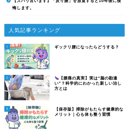
【ズバリ言います】「反り腰」を放置すると10年後に後
悔します。
人気記事ランキング
1
ギックリ腰になったらどうする？
2
【腰痛の真実】実は“脳の勘違
い”？科学的にわかった新しい治し
方とは
3
【保存版】掃除がもたらす健康的な
メリット｜心も体も整う習慣