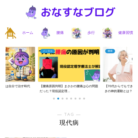
ホーム
腰痛
歩行
健康習慣
メンタル
腰痛
】腰痛は自分で治す時代
【腰痛原因判明】まさかの腰痛は心の問題
【70代からでもできる
..
だった？現役認定理...
きの神的運動とは？...
― TAG ―
現代病