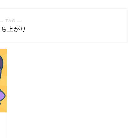
― TAG ―
立ち上がり