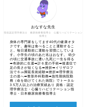
おなすな先生
現役認定理学療法士 糖尿病療養指導士 心臓リハビリテーション
指導士
身体の専門家をしてます40代の健康オタ
クです。趣味は食べることと運動するこ
と。毎日通勤前に運動を習慣にしていま
す。小学生の頃のあだ名はおなす。 幼少
の頃に交通事故に遭い九死に一生を得る
➡奇跡的に生還➡計６度の手術➡後遺症で
足の長さが短くなる➡挫折➡イリザロフ
法で６㎝脚延長術経験➡挫折➡理学療法
士の道へ➡整形外科勤務➡急性期病院勤
務（命を助けてくれた病院）でトータル
3.5万人以上の治療実績あり 資格：認定
理学療法士・心臓リハビリテーション指
導士・日本糖尿病療養指導士