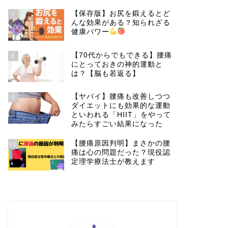
【保存版】お尻を鍛えるとど
7
んな効果がある？知られざる
健康パワー
【70代からでもできる】腰痛
8
にとっておきの神的運動と
は？【脳も若返る】
【ヤバイ】腰痛も改善しつつ
9
ダイエットにも効果的な運動
といわれる「HIIT」をやって
みたらすごい結果になった
【腰痛原因判明】まさかの腰
10
痛は心の問題だった？現役認
定理学療法士が教えます