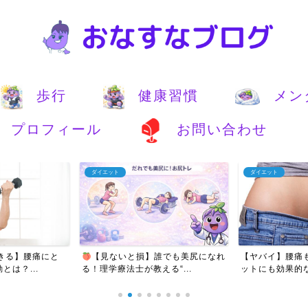
歩行
健康習慣
メン
プロフィール
お問い合わせ
ダイエット
アンチエイジング
誰でも美尻になれ
【ヤバイ】腰痛も改善しつつダイエ
【痩せたい人必見
る“...
ットにも効果的な運動とい...
ットに成功したア