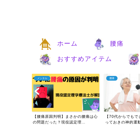
ホーム
腰痛
おすすめアイテム
腰痛
ダイエット
さかの腰痛は心
【70代からでもできる】腰痛にと
【見ないと損】
理...
っておきの神的運動とは？...
る！理学療法士が教え