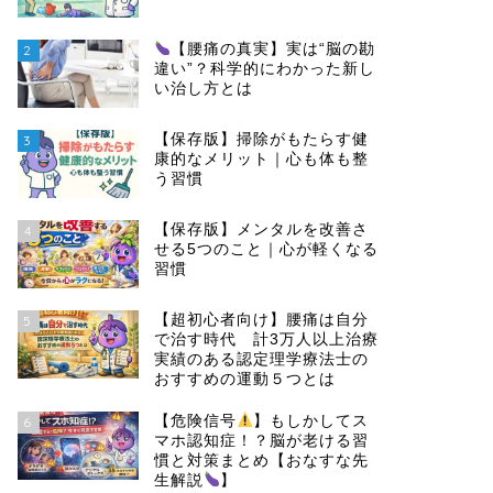
【腰痛の真実】実は“脳の勘
2
違い”？科学的にわかった新し
い治し方とは
【保存版】掃除がもたらす健
3
康的なメリット｜心も体も整
う習慣
【保存版】メンタルを改善さ
4
せる5つのこと｜心が軽くなる
習慣
【超初心者向け】腰痛は自分
5
で治す時代 計3万人以上治療
実績のある認定理学療法士の
おすすめの運動５つとは
【危険信号
】もしかしてス
6
マホ認知症！？脳が老ける習
慣と対策まとめ【おなすな先
生解説
】