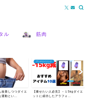
タル
筋肉
腰痛
ストレス対策
】－１5kgダイエ
【女性必見】反り腰＆ぽっこりお腹
【保存版】メ
ラフォ...
を改善させるたった3つの...
つのこと｜心が