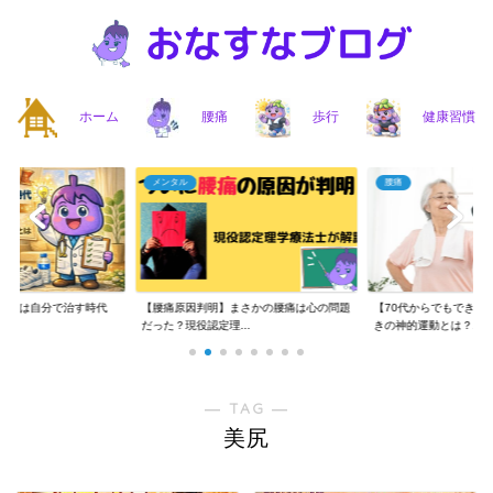
ホーム
腰痛
歩行
健康習慣
メンタル
腰痛
】腰痛は自分で治す時代
【腰痛原因判明】まさかの腰痛は心の問題
【70代からでもできる
..
だった？現役認定理...
きの神的運動とは？...
― TAG ―
美尻