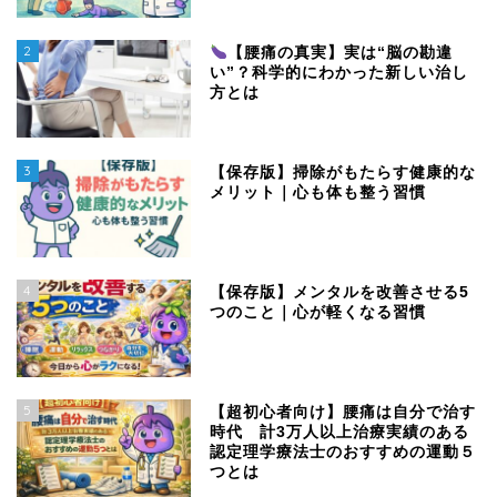
2
【腰痛の真実】実は“脳の勘違
い”？科学的にわかった新しい治し
方とは
3
【保存版】掃除がもたらす健康的な
メリット｜心も体も整う習慣
4
【保存版】メンタルを改善させる5
つのこと｜心が軽くなる習慣
5
【超初心者向け】腰痛は自分で治す
時代 計3万人以上治療実績のある
認定理学療法士のおすすめの運動５
つとは