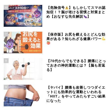
6
【危険信号
】もしかしてスマホ認
知症！？脳が老ける習慣と対策まと
め【おなすな先生解説
】
7
【保存版】お尻を鍛えるとどんな効
果がある？知られざる健康パワー
8
【70代からでもできる】腰痛にとっ
ておきの神的運動とは？【脳も若返
る】
9
【ヤバイ】腰痛も改善しつつダイエ
ットにも効果的な運動といわれる
「HIIT」をやってみたらすごい結果
になった