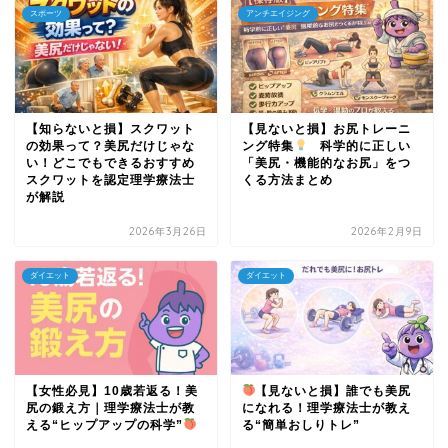
スポーツ
アンチエイジング
【知らないと損】スクワット
【見ないと損】お尻トレーニ
の効果って？美尻だけじゃな
ング特集
科学的に正しい
い！どこでもできるおすすめ
「美尻・機能的なお尻」をつ
スクワットを認定理学療法士
くる方法まとめ
が解説
2026年3月26日
2026年2月9日
ダイエット
ダイエット
【女性必見】10歳若返る！美
【見ないと損】誰でも美尻
尻の鍛え方｜理学療法士が教
になれる！理学療法士が教え
える“ヒップアップの科学”
る“簡単おしりトレ”