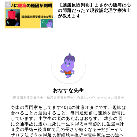
10
【腰痛原因判明】まさかの腰痛は心
の問題だった？現役認定理学療法士
が教えます
おなすな先生
現役認定理学療法士 糖尿病療養指導士 心臓リハビリテーション指導士
身体の専門家をしてます40代の健康オタクです。趣味は
食べることと運動すること。毎日通勤前に運動を習慣に
しています。小学生の頃のあだ名はおなす。 幼少の頃
に交通事故に遭い九死に一生を得る➡奇跡的に生還➡計
６度の手術➡後遺症で足の長さが短くなる➡挫折➡イリ
ザロフ法で６㎝脚延長術経験➡挫折➡理学療法士の道へ