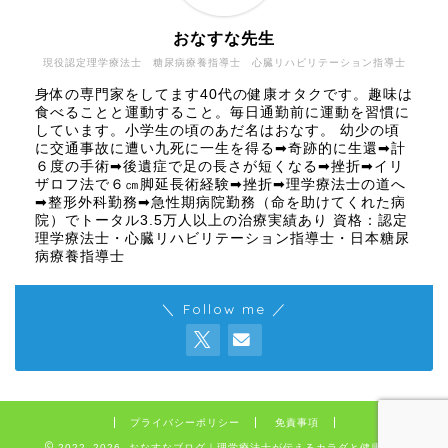
おなすな先生
現役認定理学療法士 糖尿病療養指導士 心臓リハビリテーション指導士
身体の専門家をしてます40代の健康オタクです。趣味は
食べることと運動すること。毎日通勤前に運動を習慣に
しています。小学生の頃のあだ名はおなす。 幼少の頃
に交通事故に遭い九死に一生を得る➡奇跡的に生還➡計
６度の手術➡後遺症で足の長さが短くなる➡挫折➡イリ
ザロフ法で６㎝脚延長術経験➡挫折➡理学療法士の道へ
➡整形外科勤務➡急性期病院勤務（命を助けてくれた病
院）でトータル3.5万人以上の治療実績あり 資格：認定
理学療法士・心臓リハビリテーション指導士・日本糖尿
病療養指導士
＼ Follow me ／
プライバシーポリシー
免責事項
2022–2026 おなすなブログ｜理学療法士が伝えるカラダと健康の話