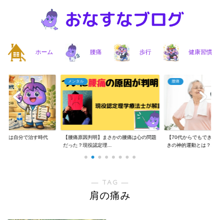
ホーム
腰痛
歩行
健康習慣
メンタル
腰痛
】腰痛は自分で治す時代
【腰痛原因判明】まさかの腰痛は心の問題
【70代からでもできる
..
だった？現役認定理...
きの神的運動とは？...
― TAG ―
肩の痛み