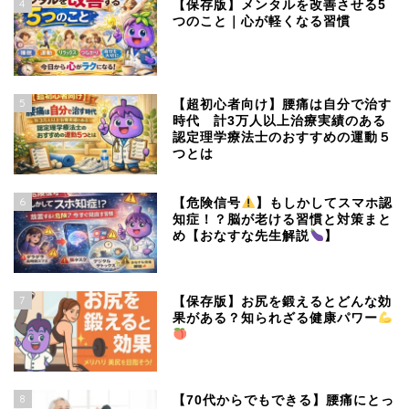
4
【保存版】メンタルを改善させる5
つのこと｜心が軽くなる習慣
5
【超初心者向け】腰痛は自分で治す
時代 計3万人以上治療実績のある
認定理学療法士のおすすめの運動５
つとは
6
【危険信号
】もしかしてスマホ認
知症！？脳が老ける習慣と対策まと
め【おなすな先生解説
】
7
【保存版】お尻を鍛えるとどんな効
果がある？知られざる健康パワー
8
【70代からでもできる】腰痛にとっ