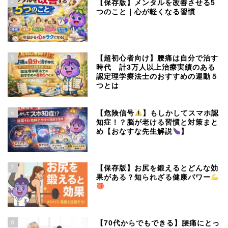
4
【保存版】メンタルを改善させる5
つのこと｜心が軽くなる習慣
5
【超初心者向け】腰痛は自分で治す
時代 計3万人以上治療実績のある
認定理学療法士のおすすめの運動５
つとは
6
【危険信号
】もしかしてスマホ認
知症！？脳が老ける習慣と対策まと
め【おなすな先生解説
】
7
【保存版】お尻を鍛えるとどんな効
果がある？知られざる健康パワー
8
【70代からでもできる】腰痛にとっ