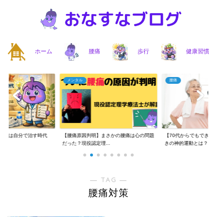
ホーム
腰痛
歩行
健康習慣
メンタル
腰痛
】腰痛は自分で治す時代
【腰痛原因判明】まさかの腰痛は心の問題
【70代からでもできる
..
だった？現役認定理...
きの神的運動とは？...
― TAG ―
腰痛対策