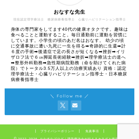
おなすな先生
現役認定理学療法士 糖尿病療養指導士 心臓リハビリテーション指導士
身体の専門家をしてます40代の健康オタクです。趣味は
食べることと運動すること。毎日通勤前に運動を習慣に
しています。小学生の頃のあだ名はおなす。 幼少の頃
に交通事故に遭い九死に一生を得る➡奇跡的に生還➡計
６度の手術➡後遺症で足の長さが短くなる➡挫折➡イリ
ザロフ法で６㎝脚延長術経験➡挫折➡理学療法士の道へ
➡整形外科勤務➡急性期病院勤務（命を助けてくれた病
院）でトータル3.5万人以上の治療実績あり 資格：認定
理学療法士・心臓リハビリテーション指導士・日本糖尿
病療養指導士
＼ Follow me ／
プライバシーポリシー
免責事項
2022–2026 おなすなブログ｜理学療法士が伝えるカラダと健康の話