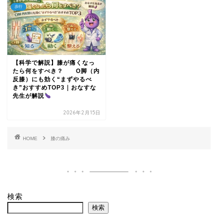
歩行
【科学で解説】膝が痛くなっ
たら何をすべき？ O脚（内
反膝）にも効く“まずやるべ
き”おすすめTOP3｜おなすな
先生が解説
2026年2月15日
HOME
膝の痛み
検索
検索