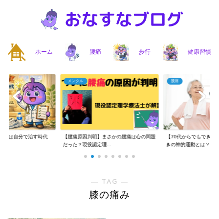
ホーム
腰痛
歩行
健康習慣
メンタル
腰痛
】腰痛は自分で治す時代
【腰痛原因判明】まさかの腰痛は心の問題
【70代からでもできる
..
だった？現役認定理...
きの神的運動とは？...
― TAG ―
膝の痛み