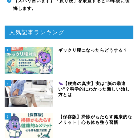
【ズバリ言います】「反り腰」を放置すると10年後に後
悔します。
人気記事ランキング
1
ギックリ腰になったらどうする？
2
【腰痛の真実】実は“脳の勘違
い”？科学的にわかった新しい治し
方とは
3
【保存版】掃除がもたらす健康的な
メリット｜心も体も整う習慣