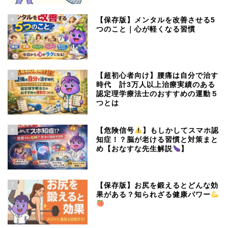
4
【保存版】メンタルを改善させる5
つのこと｜心が軽くなる習慣
5
【超初心者向け】腰痛は自分で治す
時代 計3万人以上治療実績のある
認定理学療法士のおすすめの運動５
つとは
6
【危険信号
】もしかしてスマホ認
知症！？脳が老ける習慣と対策まと
め【おなすな先生解説
】
7
【保存版】お尻を鍛えるとどんな効
果がある？知られざる健康パワー