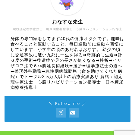
おなすな先生
現役認定理学療法士 糖尿病療養指導士 心臓リハビリテーション指導士
身体の専門家をしてます40代の健康オタクです。趣味は
食べることと運動すること。毎日通勤前に運動を習慣に
しています。小学生の頃のあだ名はおなす。 幼少の頃
に交通事故に遭い九死に一生を得る➡奇跡的に生還➡計
６度の手術➡後遺症で足の長さが短くなる➡挫折➡イリ
ザロフ法で６㎝脚延長術経験➡挫折➡理学療法士の道へ
➡整形外科勤務➡急性期病院勤務（命を助けてくれた病
院）でトータル3.5万人以上の治療実績あり 資格：認定
理学療法士・心臓リハビリテーション指導士・日本糖尿
病療養指導士
＼ Follow me ／