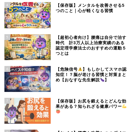
4
【保存版】メンタルを改善させる5
つのこと｜心が軽くなる習慣
5
【超初心者向け】腰痛は自分で治す
時代 計3万人以上治療実績のある
認定理学療法士のおすすめの運動５
つとは
6
【危険信号
】もしかしてスマホ認
知症！？脳が老ける習慣と対策まと
め【おなすな先生解説
】
7
【保存版】お尻を鍛えるとどんな効
果がある？知られざる健康パワー