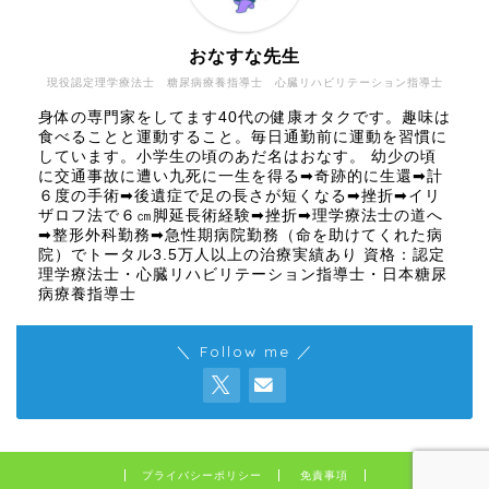
おなすな先生
現役認定理学療法士 糖尿病療養指導士 心臓リハビリテーション指導士
身体の専門家をしてます40代の健康オタクです。趣味は
食べることと運動すること。毎日通勤前に運動を習慣に
しています。小学生の頃のあだ名はおなす。 幼少の頃
に交通事故に遭い九死に一生を得る➡奇跡的に生還➡計
６度の手術➡後遺症で足の長さが短くなる➡挫折➡イリ
ザロフ法で６㎝脚延長術経験➡挫折➡理学療法士の道へ
➡整形外科勤務➡急性期病院勤務（命を助けてくれた病
院）でトータル3.5万人以上の治療実績あり 資格：認定
理学療法士・心臓リハビリテーション指導士・日本糖尿
病療養指導士
＼ Follow me ／
プライバシーポリシー
免責事項