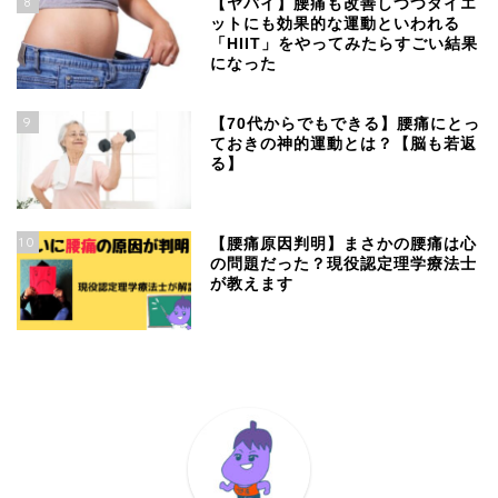
8
【ヤバイ】腰痛も改善しつつダイエ
ットにも効果的な運動といわれる
「HIIT」をやってみたらすごい結果
になった
9
【70代からでもできる】腰痛にとっ
ておきの神的運動とは？【脳も若返
る】
10
【腰痛原因判明】まさかの腰痛は心
の問題だった？現役認定理学療法士
が教えます