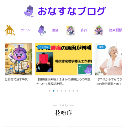
ホーム
腰痛
歩行
健康習慣
メンタル
腰痛
】腰痛は自分で治す時代
【腰痛原因判明】まさかの腰痛は心の問題
【70代からでもできる
..
だった？現役認定理...
きの神的運動とは？...
― TAG ―
花粉症