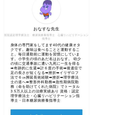
おなすな先生
現役認定理学療法士 糖尿病療養指導士 心臓リハビリテーション
指導士
身体の専門家をしてます40代の健康オタ
クです。趣味は食べることと運動するこ
と。毎日通勤前に運動を習慣にしていま
す。小学生の頃のあだ名はおなす。 幼少
の頃に交通事故に遭い九死に一生を得る
➡奇跡的に生還➡計６度の手術➡後遺症で
足の長さが短くなる➡挫折➡イリザロフ
法で６㎝脚延長術経験➡挫折➡理学療法
士の道へ➡整形外科勤務➡急性期病院勤
務（命を助けてくれた病院）でトータル
3.5万人以上の治療実績あり 資格：認定
理学療法士・心臓リハビリテーション指
導士・日本糖尿病療養指導士