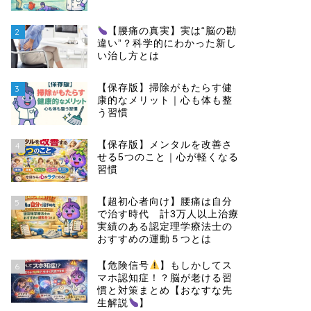
【腰痛の真実】実は“脳の勘
2
違い”？科学的にわかった新し
い治し方とは
【保存版】掃除がもたらす健
3
康的なメリット｜心も体も整
う習慣
【保存版】メンタルを改善さ
4
せる5つのこと｜心が軽くなる
習慣
【超初心者向け】腰痛は自分
5
で治す時代 計3万人以上治療
実績のある認定理学療法士の
おすすめの運動５つとは
【危険信号
】もしかしてス
6
マホ認知症！？脳が老ける習
慣と対策まとめ【おなすな先
生解説
】