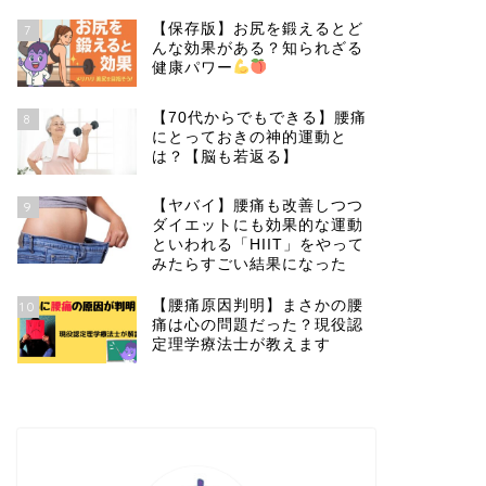
【保存版】お尻を鍛えるとど
7
んな効果がある？知られざる
健康パワー
【70代からでもできる】腰痛
8
にとっておきの神的運動と
は？【脳も若返る】
【ヤバイ】腰痛も改善しつつ
9
ダイエットにも効果的な運動
といわれる「HIIT」をやって
みたらすごい結果になった
【腰痛原因判明】まさかの腰
10
痛は心の問題だった？現役認
定理学療法士が教えます