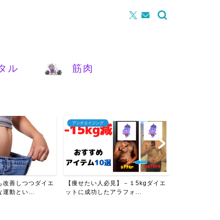
タル
筋肉
アンチエイジング
腰痛
も改善しつつダイエ
【痩せたい人必見】－１5kgダイエ
【女性必見】
運動とい...
ットに成功したアラフォ...
を改善させるた