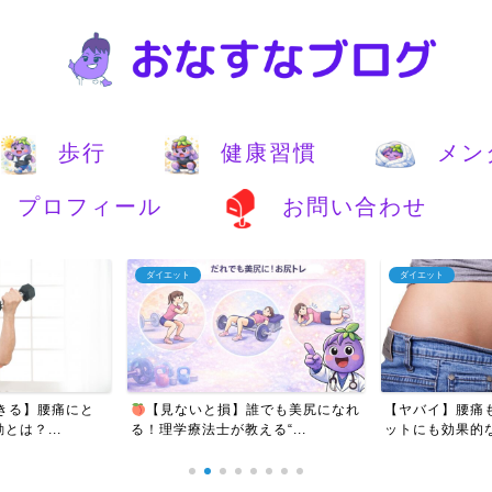
歩行
健康習慣
メン
プロフィール
お問い合わせ
ダイエット
ダイエット
きる】腰痛にと
【見ないと損】誰でも美尻になれ
【ヤバイ】腰痛
は？...
る！理学療法士が教える“...
ットにも効果的な