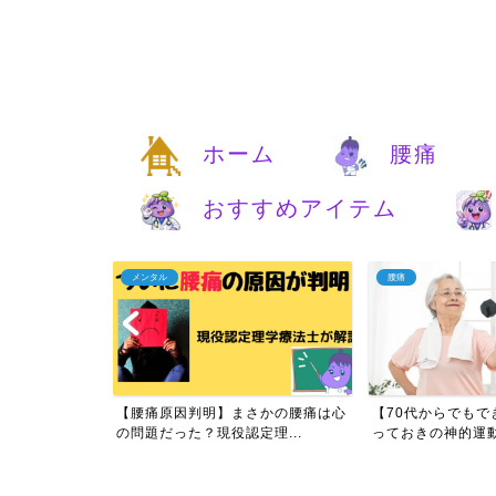
ホーム
腰痛
おすすめアイテム
メンタル
腰痛
痛は自分で治す
【腰痛原因判明】まさかの腰痛は心
【70代からでもで
実...
の問題だった？現役認定理...
っておきの神的運動と