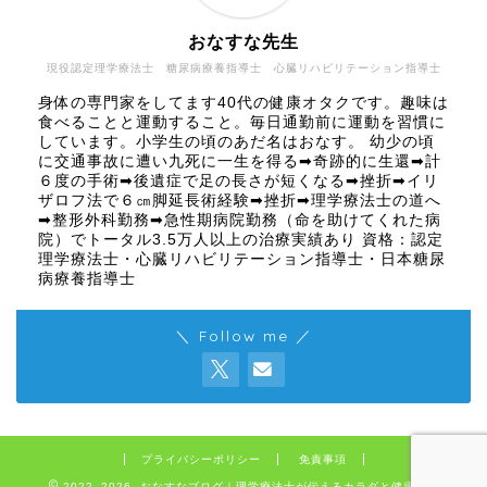
おなすな先生
現役認定理学療法士 糖尿病療養指導士 心臓リハビリテーション指導士
身体の専門家をしてます40代の健康オタクです。趣味は
食べることと運動すること。毎日通勤前に運動を習慣に
しています。小学生の頃のあだ名はおなす。 幼少の頃
に交通事故に遭い九死に一生を得る➡奇跡的に生還➡計
６度の手術➡後遺症で足の長さが短くなる➡挫折➡イリ
ザロフ法で６㎝脚延長術経験➡挫折➡理学療法士の道へ
➡整形外科勤務➡急性期病院勤務（命を助けてくれた病
院）でトータル3.5万人以上の治療実績あり 資格：認定
理学療法士・心臓リハビリテーション指導士・日本糖尿
病療養指導士
＼ Follow me ／
プライバシーポリシー
免責事項
2022–2026 おなすなブログ｜理学療法士が伝えるカラダと健康の話