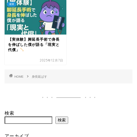
健康
【実体験】脚延長手術で身長
を伸ばした僕が語る「現実と
代償」
2025年12月7日
HOME
身長延ばす
検索
検索
アーカイブ