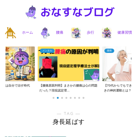
ホーム
腰痛
歩行
健康習慣
メンタル
腰痛
】腰痛は自分で治す時代
【腰痛原因判明】まさかの腰痛は心の問題
【70代からでもできる
..
だった？現役認定理...
きの神的運動とは？...
― TAG ―
身長延ばす