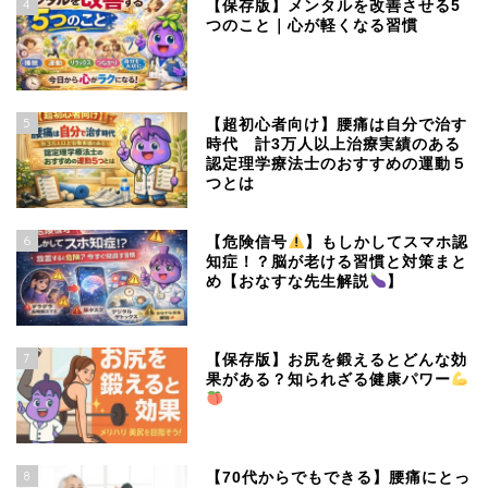
4
【保存版】メンタルを改善させる5
つのこと｜心が軽くなる習慣
5
【超初心者向け】腰痛は自分で治す
時代 計3万人以上治療実績のある
認定理学療法士のおすすめの運動５
つとは
6
【危険信号
】もしかしてスマホ認
知症！？脳が老ける習慣と対策まと
め【おなすな先生解説
】
7
【保存版】お尻を鍛えるとどんな効
果がある？知られざる健康パワー
8
【70代からでもできる】腰痛にとっ