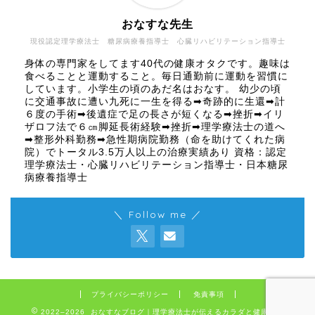
おなすな先生
現役認定理学療法士 糖尿病療養指導士 心臓リハビリテーション指導士
身体の専門家をしてます40代の健康オタクです。趣味は
食べることと運動すること。毎日通勤前に運動を習慣に
しています。小学生の頃のあだ名はおなす。 幼少の頃
に交通事故に遭い九死に一生を得る➡奇跡的に生還➡計
６度の手術➡後遺症で足の長さが短くなる➡挫折➡イリ
ザロフ法で６㎝脚延長術経験➡挫折➡理学療法士の道へ
➡整形外科勤務➡急性期病院勤務（命を助けてくれた病
院）でトータル3.5万人以上の治療実績あり 資格：認定
理学療法士・心臓リハビリテーション指導士・日本糖尿
病療養指導士
＼ Follow me ／
プライバシーポリシー
免責事項
2022–2026 おなすなブログ｜理学療法士が伝えるカラダと健康の話