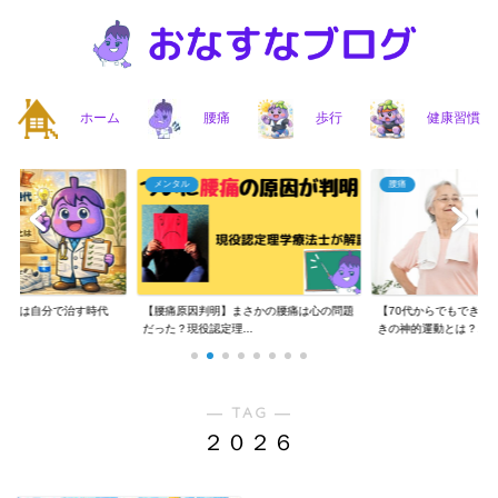
ホーム
腰痛
歩行
健康習慣
メンタル
腰痛
】腰痛は自分で治す時代
【腰痛原因判明】まさかの腰痛は心の問題
【70代からでもできる
..
だった？現役認定理...
きの神的運動とは？...
― TAG ―
２０２６