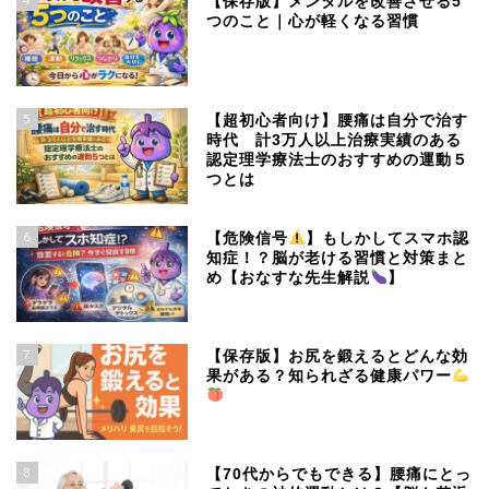
【保存版】メンタルを改善させる5
つのこと｜心が軽くなる習慣
5
【超初心者向け】腰痛は自分で治す
時代 計3万人以上治療実績のある
認定理学療法士のおすすめの運動５
つとは
6
【危険信号
】もしかしてスマホ認
知症！？脳が老ける習慣と対策まと
め【おなすな先生解説
】
7
【保存版】お尻を鍛えるとどんな効
果がある？知られざる健康パワー
8
【70代からでもできる】腰痛にとっ