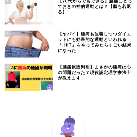
8
【70代からでもできる】腰痛にとっ
ておきの神的運動とは？【脳も若返
る】
9
【ヤバイ】腰痛も改善しつつダイエ
ットにも効果的な運動といわれる
「HIIT」をやってみたらすごい結果
になった
10
【腰痛原因判明】まさかの腰痛は心
の問題だった？現役認定理学療法士
が教えます