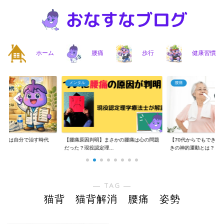
ホーム
腰痛
歩行
健康習慣
メンタル
腰痛
】腰痛は自分で治す時代
【腰痛原因判明】まさかの腰痛は心の問題
【70代からでもできる
..
だった？現役認定理...
きの神的運動とは？...
― TAG ―
猫背 猫背解消 腰痛 姿勢