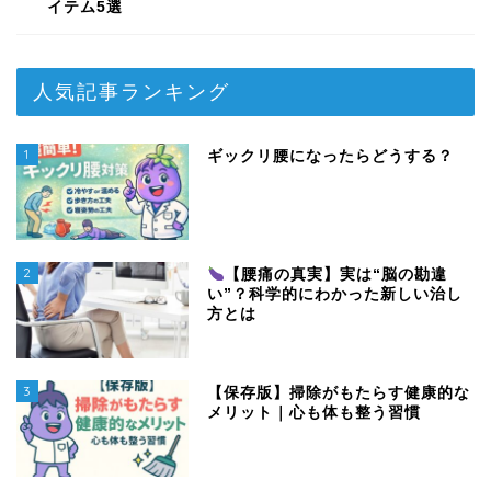
イテム5選
人気記事ランキング
1
ギックリ腰になったらどうする？
2
【腰痛の真実】実は“脳の勘違
い”？科学的にわかった新しい治し
方とは
3
【保存版】掃除がもたらす健康的な
メリット｜心も体も整う習慣