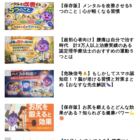
4
【保存版】メンタルを改善させる5
つのこと｜心が軽くなる習慣
5
【超初心者向け】腰痛は自分で治す
時代 計3万人以上治療実績のある
認定理学療法士のおすすめの運動５
つとは
6
【危険信号
】もしかしてスマホ認
知症！？脳が老ける習慣と対策まと
め【おなすな先生解説
】
7
【保存版】お尻を鍛えるとどんな効
果がある？知られざる健康パワー