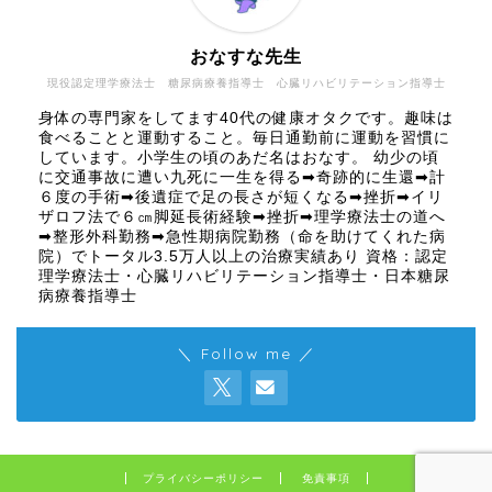
おなすな先生
現役認定理学療法士 糖尿病療養指導士 心臓リハビリテーション指導士
身体の専門家をしてます40代の健康オタクです。趣味は
食べることと運動すること。毎日通勤前に運動を習慣に
しています。小学生の頃のあだ名はおなす。 幼少の頃
に交通事故に遭い九死に一生を得る➡奇跡的に生還➡計
６度の手術➡後遺症で足の長さが短くなる➡挫折➡イリ
ザロフ法で６㎝脚延長術経験➡挫折➡理学療法士の道へ
➡整形外科勤務➡急性期病院勤務（命を助けてくれた病
院）でトータル3.5万人以上の治療実績あり 資格：認定
理学療法士・心臓リハビリテーション指導士・日本糖尿
病療養指導士
＼ Follow me ／
プライバシーポリシー
免責事項