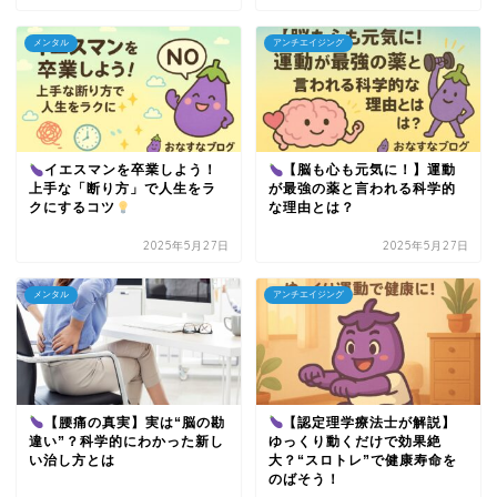
メンタル
アンチエイジング
イエスマンを卒業しよう！
【脳も心も元気に！】運動
上手な「断り方」で人生をラ
が最強の薬と言われる科学的
クにするコツ
な理由とは？
2025年5月27日
2025年5月27日
メンタル
アンチエイジング
【腰痛の真実】実は“脳の勘
【認定理学療法士が解説】
違い”？科学的にわかった新し
ゆっくり動くだけで効果絶
い治し方とは
大？“スロトレ”で健康寿命を
のばそう！