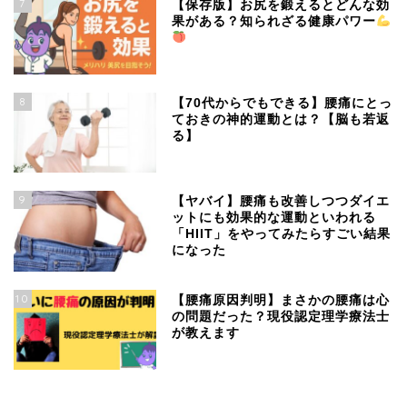
7
【保存版】お尻を鍛えるとどんな効
果がある？知られざる健康パワー
8
【70代からでもできる】腰痛にとっ
ておきの神的運動とは？【脳も若返
る】
9
【ヤバイ】腰痛も改善しつつダイエ
ットにも効果的な運動といわれる
「HIIT」をやってみたらすごい結果
になった
10
【腰痛原因判明】まさかの腰痛は心
の問題だった？現役認定理学療法士
が教えます