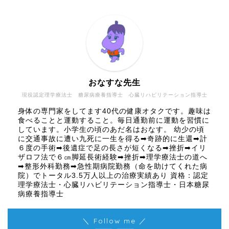
おなすな先生
現役認定理学療法士 糖尿病療養指導士 心臓リハビリテーション指導士
身体の専門家をしてます40代の健康オタクです。趣味は
食べることと運動すること。毎日通勤前に運動を習慣に
しています。小学生の頃のあだ名はおなす。 幼少の頃
に交通事故に遭い九死に一生を得る➡奇跡的に生還➡計
６度の手術➡後遺症で足の長さが短くなる➡挫折➡イリ
ザロフ法で６㎝脚延長術経験➡挫折➡理学療法士の道へ
➡整形外科勤務➡急性期病院勤務（命を助けてくれた病
院）でトータル3.5万人以上の治療実績あり 資格：認定
理学療法士・心臓リハビリテーション指導士・日本糖尿
病療養指導士
＼ Follow me ／