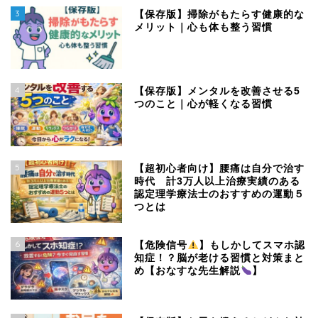
3
【保存版】掃除がもたらす健康的な
メリット｜心も体も整う習慣
4
【保存版】メンタルを改善させる5
つのこと｜心が軽くなる習慣
5
【超初心者向け】腰痛は自分で治す
時代 計3万人以上治療実績のある
認定理学療法士のおすすめの運動５
つとは
6
【危険信号
】もしかしてスマホ認
知症！？脳が老ける習慣と対策まと
め【おなすな先生解説
】