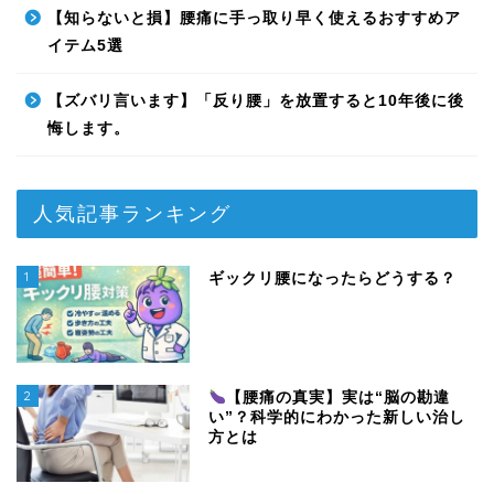
【知らないと損】腰痛に手っ取り早く使えるおすすめア
イテム5選
【ズバリ言います】「反り腰」を放置すると10年後に後
悔します。
人気記事ランキング
1
ギックリ腰になったらどうする？
2
【腰痛の真実】実は“脳の勘違
い”？科学的にわかった新しい治し
方とは