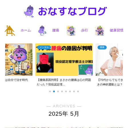
ホーム
腰痛
歩行
健康習慣
メンタル
腰痛
】腰痛は自分で治す時代
【腰痛原因判明】まさかの腰痛は心の問題
【70代からでもできる
..
だった？現役認定理...
きの神的運動とは？...
― ARCHIVES ―
2025年 5月