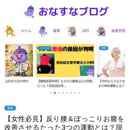
ホーム
腰痛
歩行
健康習慣
メンタル
腰痛
】腰痛は自分で治す時代
【腰痛原因判明】まさかの腰痛は心の問題
【70代からでもできる
..
だった？現役認定理...
きの神的運動とは？...
腰痛
【女性必見】反り腰＆ぽっこりお腹を
改善させるたった3つの運動とは？現