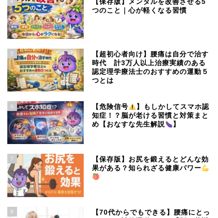
4
【保存版】メンタルを改善させる5
つのこと｜心が軽くなる習慣
5
【超初心者向け】腰痛は自分で治す
時代 計3万人以上治療実績のある
認定理学療法士のおすすめの運動５
つとは
6
【危険信号
】もしかしてスマホ認
知症！？脳が老ける習慣と対策まと
め【おなすな先生解説
】
7
【保存版】お尻を鍛えるとどんな効
果がある？知られざる健康パワー
8
【70代からでもできる】腰痛にとっ