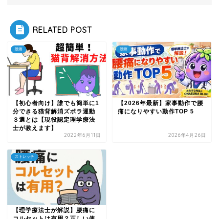
RELATED POST
腰痛
腰痛
【初心者向け】誰でも簡単に1
【2026年最新】家事動作で腰
分できる猫背解消ズボラ運動
痛になりやすい動作TOP 5
３選とは【現役認定理学療法
士が教えます】
2022年6月11日
2026年4月26日
ストレッチ
【理学療法士が解説】腰痛に
コルセットは有用？正しい使