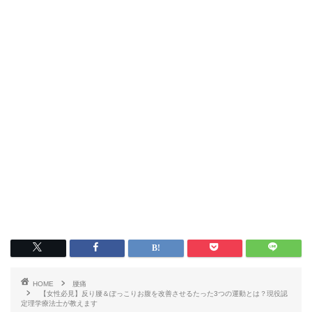
HOME
腰痛
【女性必見】反り腰＆ぽっこりお腹を改善させるたった3つの運動とは？現役認
定理学療法士が教えます