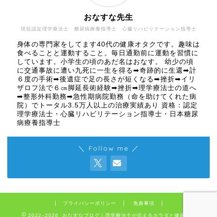
おなすな先生
現役認定理学療法士 糖尿病療養指導士 心臓リハビリテーション指導士
身体の専門家をしてます40代の健康オタクです。趣味は
食べることと運動すること。毎日通勤前に運動を習慣に
しています。小学生の頃のあだ名はおなす。 幼少の頃
に交通事故に遭い九死に一生を得る➡奇跡的に生還➡計
６度の手術➡後遺症で足の長さが短くなる➡挫折➡イリ
ザロフ法で６㎝脚延長術経験➡挫折➡理学療法士の道へ
➡整形外科勤務➡急性期病院勤務（命を助けてくれた病
院）でトータル3.5万人以上の治療実績あり 資格：認定
理学療法士・心臓リハビリテーション指導士・日本糖尿
病療養指導士
＼ Follow me ／
プライバシーポリシー
免責事項
2022–2026 おなすなブログ｜理学療法士が伝えるカラダと健康の話