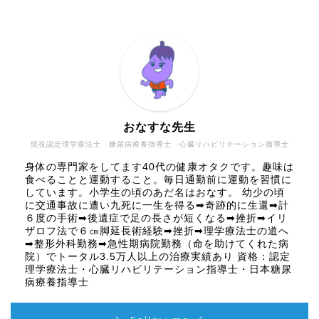
おなすな先生
現役認定理学療法士 糖尿病療養指導士 心臓リハビリテーション指導士
身体の専門家をしてます40代の健康オタクです。趣味は
食べることと運動すること。毎日通勤前に運動を習慣に
しています。小学生の頃のあだ名はおなす。 幼少の頃
に交通事故に遭い九死に一生を得る➡奇跡的に生還➡計
６度の手術➡後遺症で足の長さが短くなる➡挫折➡イリ
ザロフ法で６㎝脚延長術経験➡挫折➡理学療法士の道へ
➡整形外科勤務➡急性期病院勤務（命を助けてくれた病
院）でトータル3.5万人以上の治療実績あり 資格：認定
理学療法士・心臓リハビリテーション指導士・日本糖尿
病療養指導士