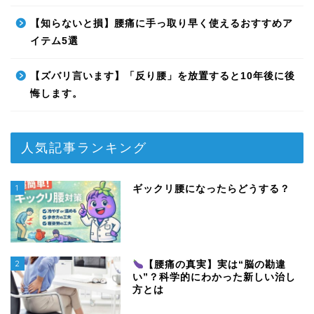
【知らないと損】腰痛に手っ取り早く使えるおすすめア
イテム5選
【ズバリ言います】「反り腰」を放置すると10年後に後
悔します。
人気記事ランキング
1
ギックリ腰になったらどうする？
2
【腰痛の真実】実は“脳の勘違
い”？科学的にわかった新しい治し
方とは