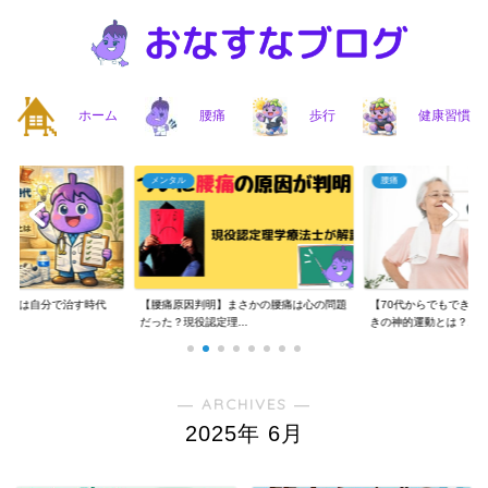
ホーム
腰痛
歩行
健康習慣
メンタル
腰痛
】腰痛は自分で治す時代
【腰痛原因判明】まさかの腰痛は心の問題
【70代からでもできる
..
だった？現役認定理...
きの神的運動とは？...
― ARCHIVES ―
2025年 6月