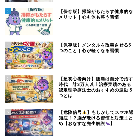
3
【保存版】掃除がもたらす健康的な
メリット｜心も体も整う習慣
4
【保存版】メンタルを改善させる5
つのこと｜心が軽くなる習慣
5
【超初心者向け】腰痛は自分で治す
時代 計3万人以上治療実績のある
認定理学療法士のおすすめの運動５
つとは
6
【危険信号
】もしかしてスマホ認
知症！？脳が老ける習慣と対策まと
め【おなすな先生解説
】