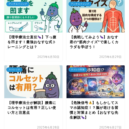
アンチエイジング
アンチエイジング
【理学療法士直伝
】下っ腹
【挑戦してみよう
】おなす
を凹ます！最強おなすな式ト
君の“筋肉クイズ”で楽しくカ
レーニングとは？
ラダを学ぼう！
2025年6月30日
2025年6月29日
ストレッチ
ストレス対策
【理学療法士が解説】腰痛に
【危険信号
】もしかしてス
コルセットは有用？正しい使
マホ認知症！？脳が老ける習
い方と注意点
慣と対策まとめ【おなすな先
生解説
】
2025年6月28日
2025年6月27日