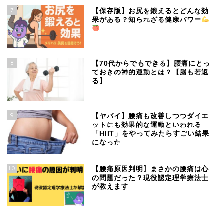
7
【保存版】お尻を鍛えるとどんな効
果がある？知られざる健康パワー
8
【70代からでもできる】腰痛にとっ
ておきの神的運動とは？【脳も若返
る】
9
【ヤバイ】腰痛も改善しつつダイエ
ットにも効果的な運動といわれる
「HIIT」をやってみたらすごい結果
になった
10
【腰痛原因判明】まさかの腰痛は心
の問題だった？現役認定理学療法士
が教えます