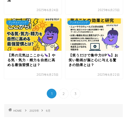
法
2025年6月24日
2025年6月23日
アンチエイジング
アンチエイジング
【男の元気はここから
】や
【笑うだけで集中力UP
】お
る気・気力・精力を自然に高
笑い動画が脳と心に与える驚
める最強習慣とは？
きの効果とは？
2025年6月23日
2025年6月22日
1
2
3
HOME
2025年
6月