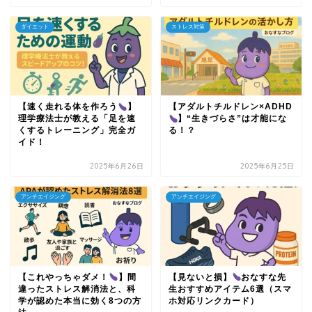
ダイエット
ストレス対策
【速く走れる体を作ろう
】
【アダルトチルドレン×ADHD
理学療法士が教える「足を速
】“生きづらさ”は才能にな
くするトレーニング」完全ガ
る！？
イド！
2025年6月26日
2025年6月25日
アンチエイジング
アンチエイジング
【これやっちゃダメ！
】間
【見ないと損】
おなすな先
違ったストレス解消法と、科
生おすすめアイテム6選（スマ
学が認めた本当に効く8つの方
ホ対応リンクカード）