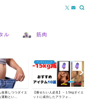
タル
筋肉
アンチエイジング
腰痛
も改善しつつダイエ
【痩せたい人必見】－１5kgダイエ
【女性必見】
運動とい...
ットに成功したアラフォ...
を改善させるた