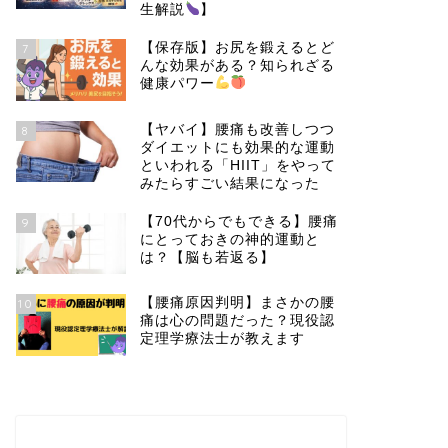
生解説
】
【保存版】お尻を鍛えるとど
7
んな効果がある？知られざる
健康パワー
【ヤバイ】腰痛も改善しつつ
8
ダイエットにも効果的な運動
といわれる「HIIT」をやって
みたらすごい結果になった
【70代からでもできる】腰痛
9
にとっておきの神的運動と
は？【脳も若返る】
【腰痛原因判明】まさかの腰
10
痛は心の問題だった？現役認
定理学療法士が教えます