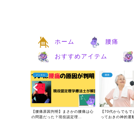
ホーム
腰痛
おすすめアイテム
メンタル
腰痛
痛は自分で治す
【腰痛原因判明】まさかの腰痛は心
【70代からでもで
実...
の問題だった？現役認定理...
っておきの神的運動と