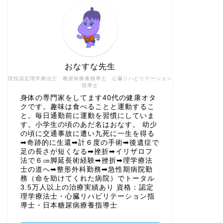
おなすな先生
現役認定理学療法士 糖尿病療養指導士 心臓リハビリテーション
指導士
身体の専門家をしてます40代の健康オタ
クです。趣味は食べることと運動するこ
と。毎日通勤前に運動を習慣にしていま
す。小学生の頃のあだ名はおなす。 幼少
の頃に交通事故に遭い九死に一生を得る
➡奇跡的に生還➡計６度の手術➡後遺症で
足の長さが短くなる➡挫折➡イリザロフ
法で６㎝脚延長術経験➡挫折➡理学療法
士の道へ➡整形外科勤務➡急性期病院勤
務（命を助けてくれた病院）でトータル
3.5万人以上の治療実績あり 資格：認定
理学療法士・心臓リハビリテーション指
導士・日本糖尿病療養指導士