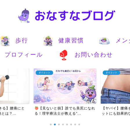
歩行
健康習慣
メン
プロフィール
お問い合わせ
ダイエット
ダイエット
きる】腰痛にと
【見ないと損】誰でも美尻になれ
【ヤバイ】腰痛
は？...
る！理学療法士が教える“...
ットにも効果的な