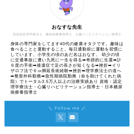
おなすな先生
現役認定理学療法士 糖尿病療養指導士 心臓リハビリテーション指導士
身体の専門家をしてます40代の健康オタクです。趣味は
食べることと運動すること。毎日通勤前に運動を習慣に
しています。小学生の頃のあだ名はおなす。 幼少の頃
に交通事故に遭い九死に一生を得る➡奇跡的に生還➡計
６度の手術➡後遺症で足の長さが短くなる➡挫折➡イリ
ザロフ法で６㎝脚延長術経験➡挫折➡理学療法士の道へ
➡整形外科勤務➡急性期病院勤務（命を助けてくれた病
院）でトータル3.5万人以上の治療実績あり 資格：認定
理学療法士・心臓リハビリテーション指導士・日本糖尿
病療養指導士
＼ Follow me ／