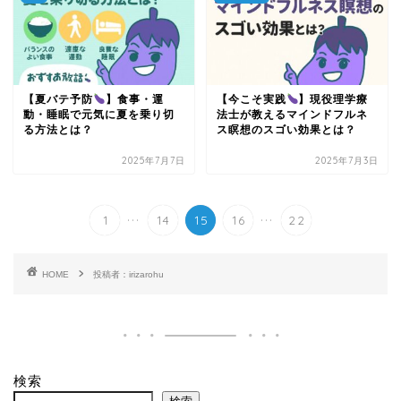
【夏バテ予防
】食事・運
【今こそ実践
】現役理学療
動・睡眠で元気に夏を乗り切
法士が教えるマインドフルネ
る方法とは？
ス瞑想のスゴい効果とは？
2025年7月7日
2025年7月3日
...
...
1
14
15
16
22
HOME
投稿者：irizarohu
検索