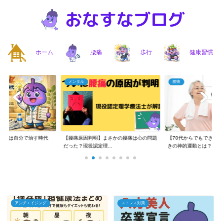
ホーム
腰痛
歩行
健康習慣
メンタル
腰痛
】腰痛は自分で治す時代
【腰痛原因判明】まさかの腰痛は心の問題
【70代からでもできる
..
だった？現役認定理...
きの神的運動とは？...
アンチエイジング
ストレス対策