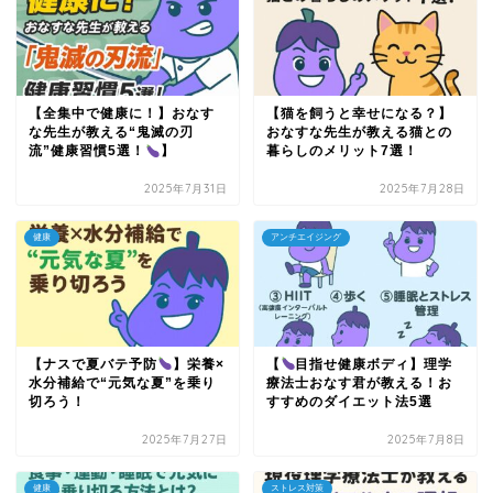
【全集中で健康に！】おなす
【猫を飼うと幸せになる？】
な先生が教える“鬼滅の刃
おなすな先生が教える猫との
流”健康習慣5選！
】
暮らしのメリット7選！
2025年7月31日
2025年7月28日
健康
アンチエイジング
【ナスで夏バテ予防
】栄養×
【
目指せ健康ボディ】理学
水分補給で“元気な夏”を乗り
療法士おなす君が教える！お
切ろう！
すすめのダイエット法5選
2025年7月27日
2025年7月8日
健康
ストレス対策