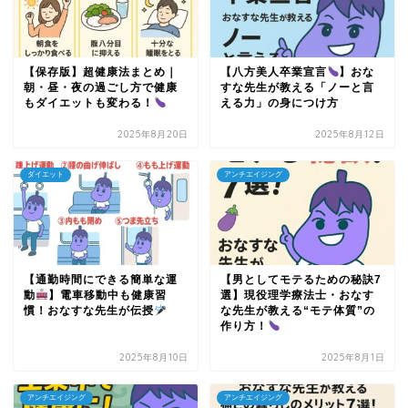
【保存版】超健康法まとめ｜
【八方美人卒業宣言
】おな
朝・昼・夜の過ごし方で健康
すな先生が教える「ノーと言
もダイエットも変わる！
える力」の身につけ方
2025年8月20日
2025年8月12日
ダイエット
アンチエイジング
【通勤時間にできる簡単な運
【男としてモテるための秘訣7
動
】電車移動中も健康習
選】現役理学療法士・おなす
慣！おなすな先生が伝授
な先生が教える“モテ体質”の
作り方！
2025年8月10日
2025年8月1日
アンチエイジング
アンチエイジング