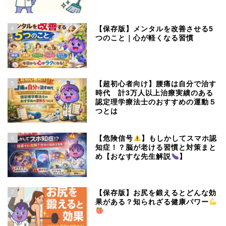
4
【保存版】メンタルを改善させる5
つのこと｜心が軽くなる習慣
5
【超初心者向け】腰痛は自分で治す
時代 計3万人以上治療実績のある
認定理学療法士のおすすめの運動５
つとは
6
【危険信号
】もしかしてスマホ認
知症！？脳が老ける習慣と対策まと
め【おなすな先生解説
】
7
【保存版】お尻を鍛えるとどんな効
果がある？知られざる健康パワー