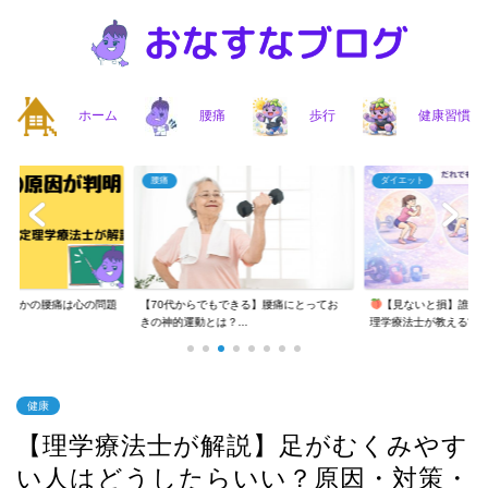
ホーム
腰痛
歩行
健康習慣
腰痛
ダイエット
まさかの腰痛は心の問題
【70代からでもできる】腰痛にとってお
【見ないと損】誰で
..
きの神的運動とは？...
理学療法士が教える“...
健康
【理学療法士が解説】足がむくみやす
い人はどうしたらいい？原因・対策・