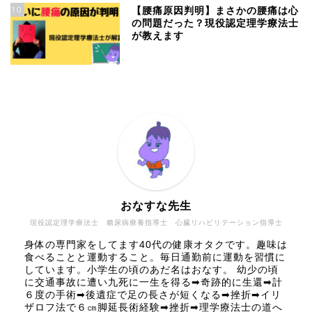
10
【腰痛原因判明】まさかの腰痛は心
の問題だった？現役認定理学療法士
が教えます
おなすな先生
現役認定理学療法士 糖尿病療養指導士 心臓リハビリテーション指導士
身体の専門家をしてます40代の健康オタクです。趣味は
食べることと運動すること。毎日通勤前に運動を習慣に
しています。小学生の頃のあだ名はおなす。 幼少の頃
に交通事故に遭い九死に一生を得る➡奇跡的に生還➡計
６度の手術➡後遺症で足の長さが短くなる➡挫折➡イリ
ザロフ法で６㎝脚延長術経験➡挫折➡理学療法士の道へ