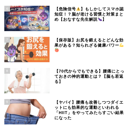
6
【危険信号
】もしかしてスマホ認
知症！？脳が老ける習慣と対策まと
め【おなすな先生解説
】
7
【保存版】お尻を鍛えるとどんな効
果がある？知られざる健康パワー
8
【70代からでもできる】腰痛にとっ
ておきの神的運動とは？【脳も若返
る】
9
【ヤバイ】腰痛も改善しつつダイエ
ットにも効果的な運動といわれる
「HIIT」をやってみたらすごい結果
になった