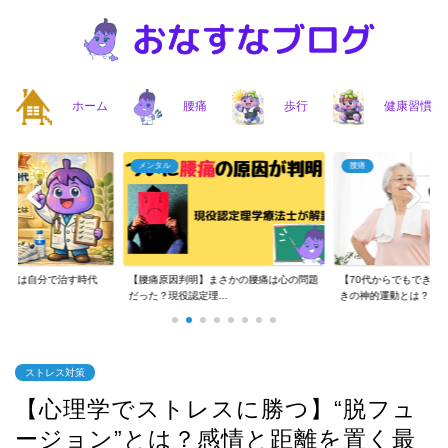
ホーム
腰痛
歩行
健康習慣
メンタル
腰痛
】腰痛は自分で治す時代
【腰痛原因判明】まさかの腰痛は心の問題
【70代からでもできる
..
だった？現役認定理...
きの神的運動とは？...
ストレス対策
【心理学でストレスに勝つ】“脱フュ
ージョン”とは？感情と距離を置く最