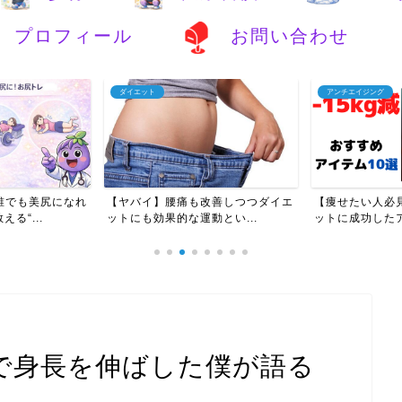
プロフィール
お問い合わせ
ダイエット
アンチエイジング
誰でも美尻になれ
【ヤバイ】腰痛も改善しつつダイエ
【痩せたい人必見
る“...
ットにも効果的な運動とい...
ットに成功したア
で身長を伸ばした僕が語る