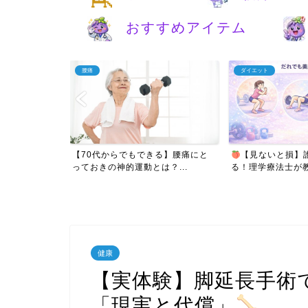
おすすめアイテム
腰痛
ダイエット
さかの腰痛は心
【70代からでもできる】腰痛にと
【見ないと損】
理...
っておきの神的運動とは？...
る！理学療法士が教え
健康
【実体験】脚延長手術
「現実と代償」