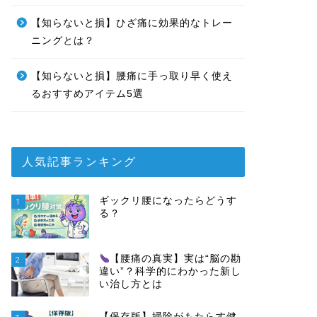
【知らないと損】ひざ痛に効果的なトレー
ニングとは？
【知らないと損】腰痛に手っ取り早く使え
るおすすめアイテム5選
人気記事ランキング
ギックリ腰になったらどうす
1
る？
【腰痛の真実】実は“脳の勘
2
違い”？科学的にわかった新し
い治し方とは
【保存版】掃除がもたらす健