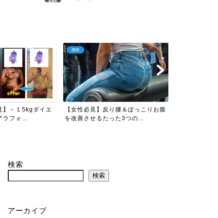
腰痛
ストレス対策
】－１5kgダイエ
【女性必見】反り腰＆ぽっこりお腹
【保存版】メ
ラフォ...
を改善させるたった3つの...
つのこと｜心が
検索
検索
アーカイブ