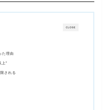
CLOSE
った理由
以上”
制限される
る