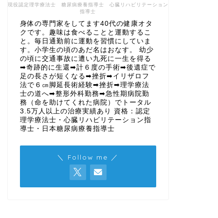
現役認定理学療法士 糖尿病療養指導士 心臓リハビリテーション
指導士
身体の専門家をしてます40代の健康オタ
クです。趣味は食べることと運動するこ
と。毎日通勤前に運動を習慣にしていま
す。小学生の頃のあだ名はおなす。 幼少
の頃に交通事故に遭い九死に一生を得る
➡奇跡的に生還➡計６度の手術➡後遺症で
足の長さが短くなる➡挫折➡イリザロフ
法で６㎝脚延長術経験➡挫折➡理学療法
士の道へ➡整形外科勤務➡急性期病院勤
務（命を助けてくれた病院）でトータル
3.5万人以上の治療実績あり 資格：認定
理学療法士・心臓リハビリテーション指
導士・日本糖尿病療養指導士
＼ Follow me ／