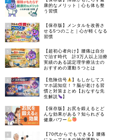
3
康的なメリット｜心も体も整
う習慣
【保存版】メンタルを改善さ
4
せる5つのこと｜心が軽くなる
習慣
【超初心者向け】腰痛は自分
5
で治す時代 計3万人以上治療
実績のある認定理学療法士の
おすすめの運動５つとは
【危険信号
】もしかしてス
6
マホ認知症！？脳が老ける習
慣と対策まとめ【おなすな先
生解説
】
【保存版】お尻を鍛えるとど
7
んな効果がある？知られざる
健康パワー
【70代からでもできる】腰痛
8
にとっておきの神的運動と