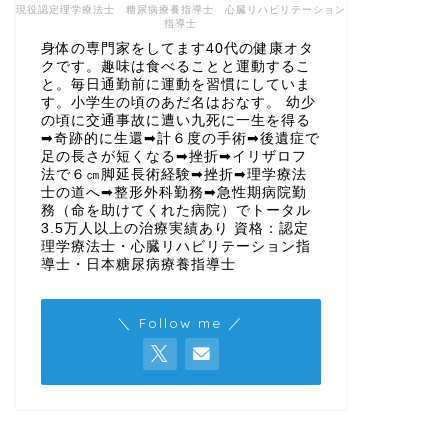
現役認定理学療法士 糖尿病療養指導士 心臓リハビリテーション
指導士
身体の専門家をしてます40代の健康オタ
クです。趣味は食べることと運動するこ
と。毎日通勤前に運動を習慣にしていま
す。小学生の頃のあだ名はおなす。 幼少
の頃に交通事故に遭い九死に一生を得る
➡奇跡的に生還➡計６度の手術➡後遺症で
足の長さが短くなる➡挫折➡イリザロフ
法で６㎝脚延長術経験➡挫折➡理学療法
士の道へ➡整形外科勤務➡急性期病院勤
務（命を助けてくれた病院）でトータル
3.5万人以上の治療実績あり 資格：認定
理学療法士・心臓リハビリテーション指
導士・日本糖尿病療養指導士
＼ Follow me ／