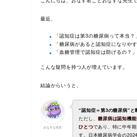
こんにちは、おなす君ことおなすな先生
最近、
「認知症は第3の糖尿病って本当？
「糖尿病があると認知症になりや
「血糖管理で認知症は防げるの？
こんな疑問を持つ人が増えています。
結論からいうと、
“認知症＝第3の糖尿病”
ただし、
糖尿病は認知機能
ひとつ
であり、特に中年期
おなすな先生
す。日本糖尿病学会の20