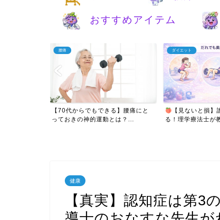
おすすめアイテム
腰痛
ダイエット
さかの腰痛は心
【70代からでもできる】腰痛にと
【見ないと損】
理...
っておきの神的運動とは？...
る！理学療法士が教え
健康
【真実】認知症は第3
導士のおなすな先生が