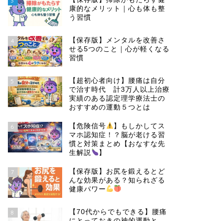
3
康的なメリット｜心も体も整
う習慣
【保存版】メンタルを改善さ
4
せる5つのこと｜心が軽くなる
習慣
【超初心者向け】腰痛は自分
5
で治す時代 計3万人以上治療
実績のある認定理学療法士の
おすすめの運動５つとは
【危険信号
】もしかしてス
6
マホ認知症！？脳が老ける習
慣と対策まとめ【おなすな先
生解説
】
【保存版】お尻を鍛えるとど
7
んな効果がある？知られざる
健康パワー
【70代からでもできる】腰痛
8
にとっておきの神的運動と