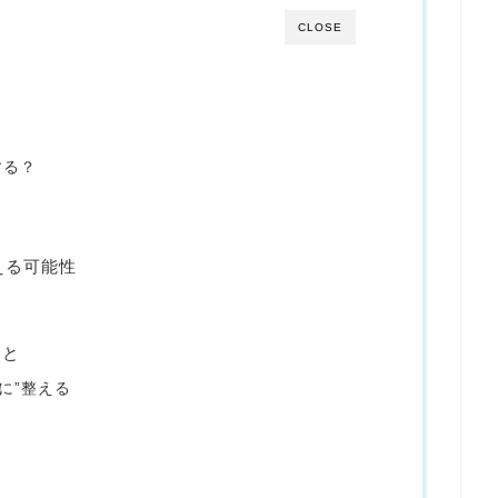
CLOSE
する？
える可能性
こと
に”整える