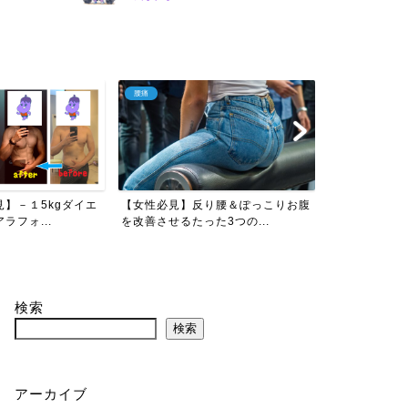
腰痛
ストレス対策
】－１5kgダイエ
【女性必見】反り腰＆ぽっこりお腹
【保存版】メ
ラフォ...
を改善させるたった3つの...
つのこと｜心が
検索
検索
アーカイブ