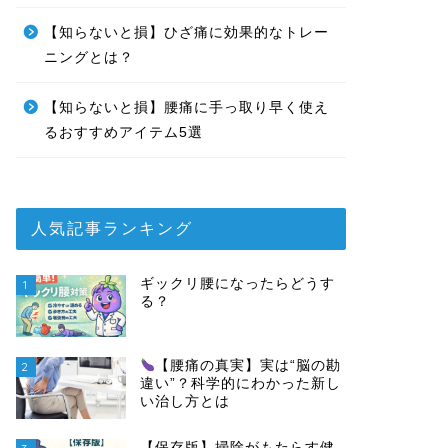
【知らないと損】ひざ痛に効果的なトレー
ニングとは？
【知らないと損】腰痛に手っ取り早く使え
るおすすめアイテム5選
人気記事ランキング
ギックリ腰になったらどうす
1
る？
【腰痛の真実】実は“脳の勘
2
違い”？科学的にわかった新し
い治し方とは
【保存版】掃除がもたらす健