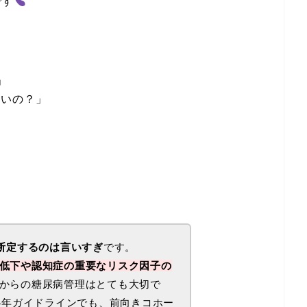
です
」
すいの？」
」
と断定するのは言いすぎ
です。
低下や認知症の重要なリスク因子の
からの糖尿病管理はとても大切で
24年ガイドラインでも、前向きコホー