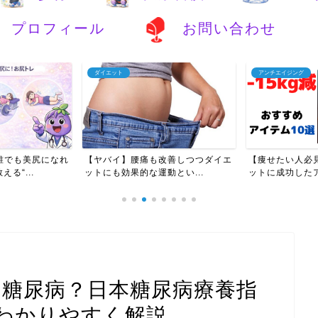
プロフィール
お問い合わせ
ダイエット
アンチエイジング
誰でも美尻になれ
【ヤバイ】腰痛も改善しつつダイエ
【痩せたい人必見
る“...
ットにも効果的な運動とい...
ットに成功したア
の糖尿病？日本糖尿病療養指
わかりやすく解説