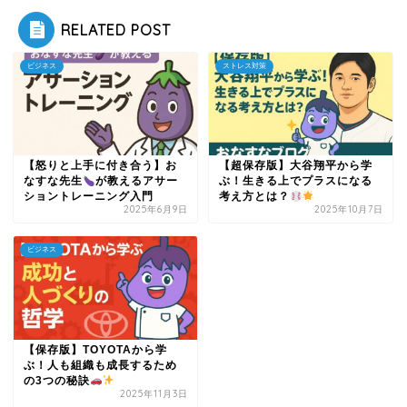
RELATED POST
ビジネス
ストレス対策
【怒りと上手に付き合う】お
【超保存版】大谷翔平から学
なすな先生
が教えるアサー
ぶ！生きる上でプラスになる
ショントレーニング入門
考え方とは？
2025年6月9日
2025年10月7日
ビジネス
【保存版】TOYOTAから学
ぶ！人も組織も成長するため
の3つの秘訣
2025年11月3日