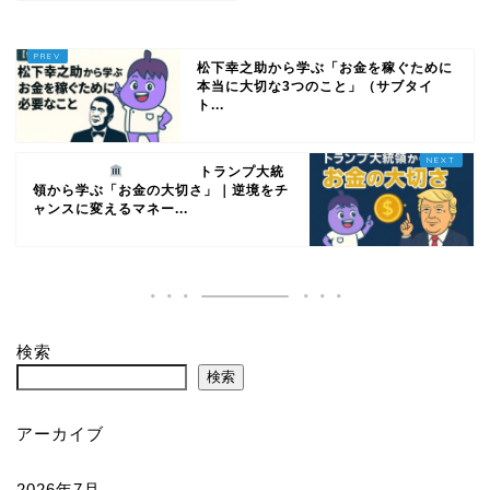
松下幸之助から学ぶ「お金を稼ぐために
本当に大切な3つのこと」（サブタイ
ト...
トランプ大統
領から学ぶ「お金の大切さ」｜逆境をチ
ャンスに変えるマネー...
検索
検索
アーカイブ
2026年7月