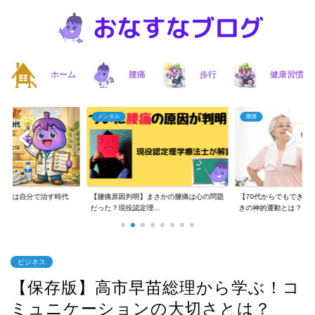
ホーム
腰痛
歩行
健康習慣
メンタル
腰痛
】腰痛は自分で治す時代
【腰痛原因判明】まさかの腰痛は心の問題
【70代からでもできる
..
だった？現役認定理...
きの神的運動とは？...
ビジネス
【保存版】高市早苗総理から学ぶ！コ
ミュニケーションの大切さとは？