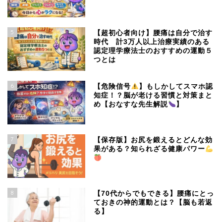
5
【超初心者向け】腰痛は自分で治す
時代 計3万人以上治療実績のある
認定理学療法士のおすすめの運動５
つとは
6
【危険信号
】もしかしてスマホ認
知症！？脳が老ける習慣と対策まと
め【おなすな先生解説
】
7
【保存版】お尻を鍛えるとどんな効
果がある？知られざる健康パワー
8
【70代からでもできる】腰痛にとっ
ておきの神的運動とは？【脳も若返
る】