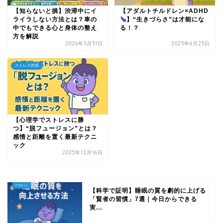
【知らないと損】渋滞中にイ
【アダルトチルドレン×ADHD
ライラしない方法とは？車の
】“生きづらさ”は才能にな
中でもできる心と身体の整え
る！？
方を解説
2026年3月31日
2025年6月25日
ストレス対策
【心理学でストレスに勝
つ】“脱フュージョン”とは？
感情と距離を置く最新テクニ
ック
2025年12月16日
【科学で証明】睡眠の質を劇的に上げる
「賢者の習慣」7選｜今日からできる
実...