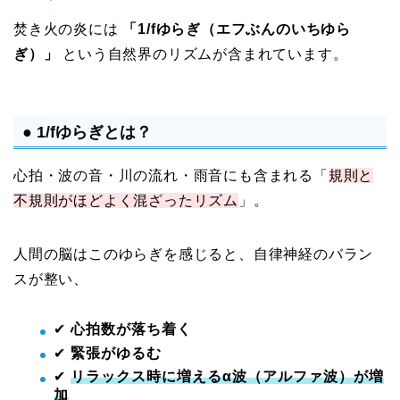
焚き火の炎には
「1/fゆらぎ（エフぶんのいちゆら
ぎ）」
という自然界のリズムが含まれています。
● 1/fゆらぎとは？
心拍・波の音・川の流れ・雨音にも含まれる「
規則と
不規則がほどよく混ざったリズム
」。
人間の脳はこのゆらぎを感じると、自律神経のバラン
スが整い、
✔
心拍数が落ち着く
✔
緊張がゆるむ
✔
リラックス時に増えるα波（アルファ波）が増
加