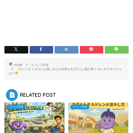
HOME
ストレス対策
【ヤバイ】たき火には癒し以上の効果がある⁉︎ 心と脳が整う“ゆらぎ”のチカラと
は？
RELATED POST
ストレス対策
ストレス対策