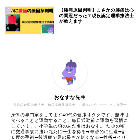
10
【腰痛原因判明】まさかの腰痛は心
の問題だった？現役認定理学療法士
が教えます
おなすな先生
現役認定理学療法士 糖尿病療養指導士 心臓リハビリテーション指導士
身体の専門家をしてます40代の健康オタクです。趣味は
食べることと運動すること。毎日通勤前に運動を習慣に
しています。小学生の頃のあだ名はおなす。 幼少の頃
に交通事故に遭い九死に一生を得る➡奇跡的に生還➡計
６度の手術➡後遺症で足の長さが短くなる➡挫折➡イリ