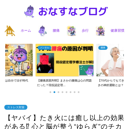
ホーム
腰痛
歩行
健康習慣
メンタル
腰痛
】腰痛は自分で治す時代
【腰痛原因判明】まさかの腰痛は心の問題
【70代からでもできる
..
だった？現役認定理...
きの神的運動とは？...
ストレス対策
【ヤバイ】たき火には癒し以上の効果
がある⁉︎ 心と脳が整う“ゆらぎ”のチカ