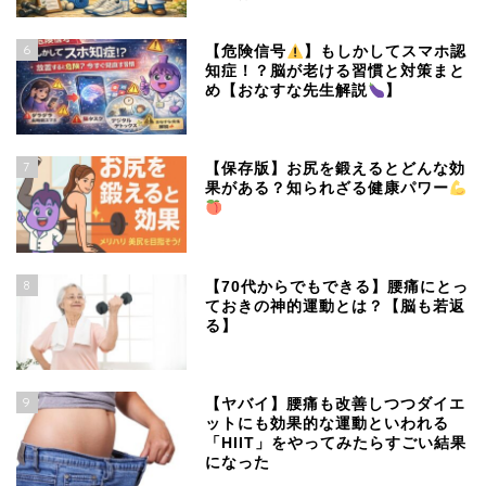
6
【危険信号
】もしかしてスマホ認
知症！？脳が老ける習慣と対策まと
め【おなすな先生解説
】
7
【保存版】お尻を鍛えるとどんな効
果がある？知られざる健康パワー
8
【70代からでもできる】腰痛にとっ
ておきの神的運動とは？【脳も若返
る】
9
【ヤバイ】腰痛も改善しつつダイエ
ットにも効果的な運動といわれる
「HIIT」をやってみたらすごい結果
になった