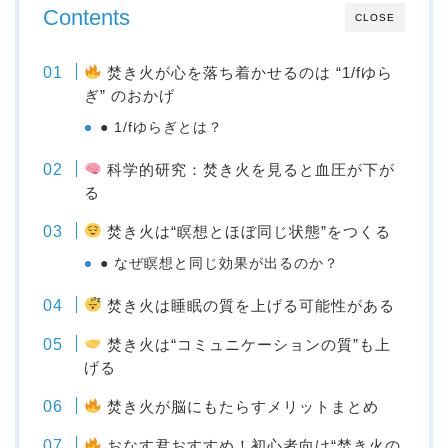
Contents
CLOSE
焚き火が心を落ち着かせるのは “1/fゆら
ぎ” のおかげ
● 1/fゆらぎとは？
科学的研究：焚き火を見ると血圧が下が
る
焚き火は“瞑想とほぼ同じ状態”をつくる
● なぜ瞑想と同じ効果が出るのか？
焚き火は睡眠の質を上げる可能性がある
焚き火は“コミュニケーションの質”も上
げる
焚き火が脳にもたらすメリットまとめ
おなす君おすすめ！初心者向け“焚き火の