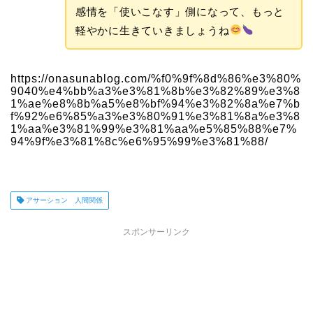
感情を「使いこなす」側になって、もっと
軽やかに生きていきましょうね
https://onasunablog.com/%f0%9f%8d%86%e3%80%
9040%e4%bb%a3%e3%81%8b%e3%82%89%e3%8
1%ae%e8%8b%a5%e8%bf%94%e3%82%8a%e7%b
f%92%e6%85%a3%e3%80%91%e3%81%8a%e3%8
1%aa%e3%81%99%e3%81%aa%e5%85%88%e7%
94%9f%e3%81%8c%e6%95%99%e3%81%88/
アサーション 人間関係
スポンサーリンク