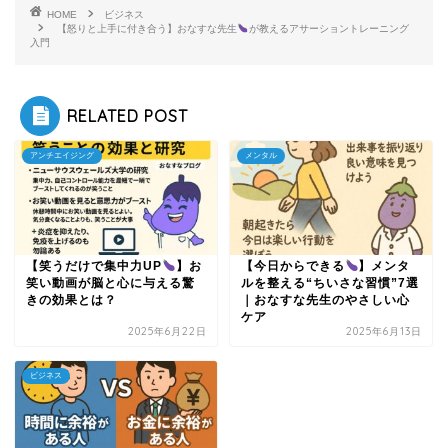
HOME
ビジネス
【怒りと上手に付き合う】おなすな先生
が教えるアサーショントレーニング
入門
RELATED POST
アンチエイジング
メンタル
【笑うだけで集中力UP
】お
【今日からできる
】メンタ
笑い動画が脳と心に与える驚
ルを整える“ちいさな習慣”7選
きの効果とは？
｜おなすな先生のやさしい心
ケア
2025年6月22日
2025年6月13日
ビジネス