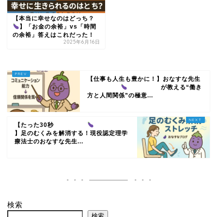
【本当に幸せなのはどっち？
】「お金の余裕」vs「時間
の余裕」答えはこれだった！
2025年6月16日
【仕事も人生も豊かに！】おなすな先生
が教える“働き
方と人間関係”の極意...
【たった30秒
】足のむくみを解消する！現役認定理学
療法士のおなすな先生...
検索
検索