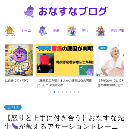
ホーム
腰痛
歩行
健康習慣
メンタル
腰痛
】腰痛は自分で治す時代
【腰痛原因判明】まさかの腰痛は心の問題
【70代からでもできる
..
だった？現役認定理...
きの神的運動とは？...
ビジネス
【怒りと上手に付き合う】おなすな先
生
が教えるアサーショントレーニ