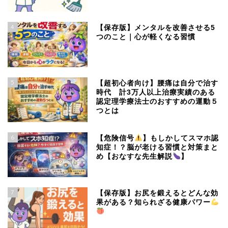
4
【保存版】メンタルを改善させる5
つのこと｜心が軽くなる習慣
5
【超初心者向け】腰痛は自分で治す
時代 計3万人以上治療実績のある
認定理学療法士のおすすめの運動５
つとは
6
【危険信号
】もしかしてスマホ認
知症！？脳が老ける習慣と対策まと
め【おなすな先生解説
】
7
【保存版】お尻を鍛えるとどんな効
果がある？知られざる健康パワー