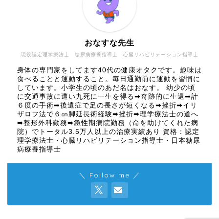
おなすな先生
現役認定理学療法士 糖尿病療養指導士 心臓リハビリテーション指導士
身体の専門家をしてます40代の健康オタクです。趣味は
食べることと運動すること。毎日通勤前に運動を習慣に
しています。小学生の頃のあだ名はおなす。 幼少の頃
に交通事故に遭い九死に一生を得る➡奇跡的に生還➡計
６度の手術➡後遺症で足の長さが短くなる➡挫折➡イリ
ザロフ法で６㎝脚延長術経験➡挫折➡理学療法士の道へ
➡整形外科勤務➡急性期病院勤務（命を助けてくれた病
院）でトータル3.5万人以上の治療実績あり 資格：認定
理学療法士・心臓リハビリテーション指導士・日本糖尿
病療養指導士
＼ Follow me ／