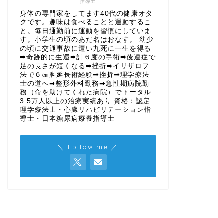
指導士
身体の専門家をしてます40代の健康オタ
クです。趣味は食べることと運動するこ
と。毎日通勤前に運動を習慣にしていま
す。小学生の頃のあだ名はおなす。 幼少
の頃に交通事故に遭い九死に一生を得る
➡奇跡的に生還➡計６度の手術➡後遺症で
足の長さが短くなる➡挫折➡イリザロフ
法で６㎝脚延長術経験➡挫折➡理学療法
士の道へ➡整形外科勤務➡急性期病院勤
務（命を助けてくれた病院）でトータル
3.5万人以上の治療実績あり 資格：認定
理学療法士・心臓リハビリテーション指
導士・日本糖尿病療養指導士
＼ Follow me ／