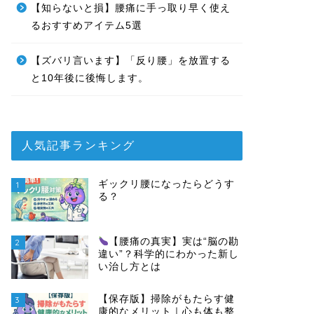
【知らないと損】腰痛に手っ取り早く使え
るおすすめアイテム5選
【ズバリ言います】「反り腰」を放置する
と10年後に後悔します。
人気記事ランキング
ギックリ腰になったらどうす
1
る？
【腰痛の真実】実は“脳の勘
2
違い”？科学的にわかった新し
い治し方とは
【保存版】掃除がもたらす健
3
康的なメリット｜心も体も整