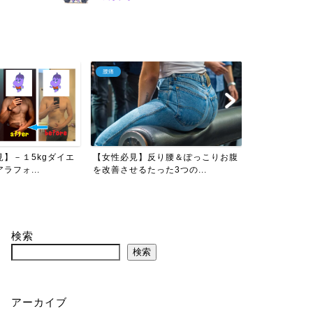
腰痛
ストレス対策
】－１5kgダイエ
【女性必見】反り腰＆ぽっこりお腹
【保存版】メ
ラフォ...
を改善させるたった3つの...
つのこと｜心が
検索
検索
アーカイブ