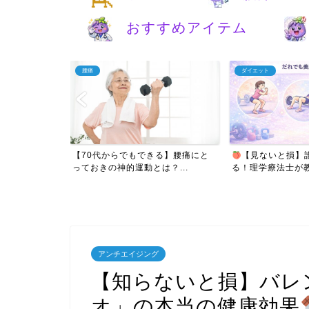
おすすめアイテム
腰痛
ダイエット
さかの腰痛は心
【70代からでもできる】腰痛にと
【見ないと損】
理...
っておきの神的運動とは？...
る！理学療法士が教え
アンチエイジング
【知らないと損】バレ
オ」の本当の健康効果