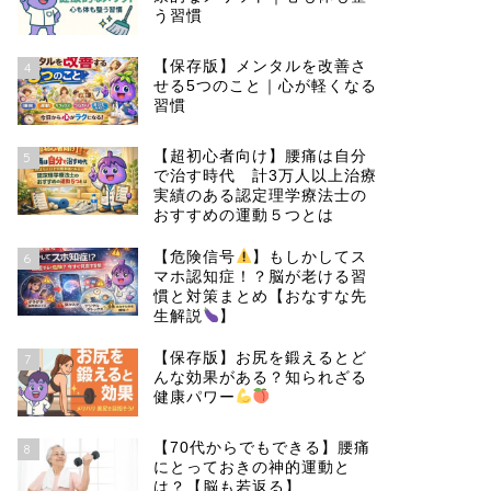
う習慣
【保存版】メンタルを改善さ
4
せる5つのこと｜心が軽くなる
習慣
【超初心者向け】腰痛は自分
5
で治す時代 計3万人以上治療
実績のある認定理学療法士の
おすすめの運動５つとは
【危険信号
】もしかしてス
6
マホ認知症！？脳が老ける習
慣と対策まとめ【おなすな先
生解説
】
【保存版】お尻を鍛えるとど
7
んな効果がある？知られざる
健康パワー
【70代からでもできる】腰痛
8
にとっておきの神的運動と
は？【脳も若返る】